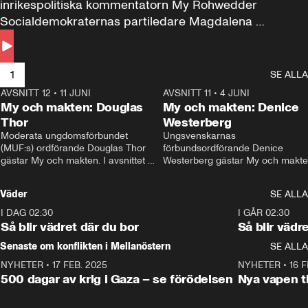
inrikespolitiska kommentatorn My Rohwedder 
Socialdemokraternas partiledare Magdalena 
Andersson till svars.
1
SE ALLA
AVSNITT 12
•
11 JUNI
26:27
AVSNITT 11
•
4 JUNI
2
My och makten: Douglas
My och makten: Denice
Thor
Westerberg
Moderata ungdomsförbundet 
Ungsvenskarnas 
(MUF:s) ordförande Douglas Thor 
förbundsordförande Denice 
gästar My och makten. I avsnittet 
Westerberg gästar My och makten.
diskuteras tonårsutvisningarna och 
avsnittet diskuteras migrationsfrå
hur Moderaterna ska locka väljare till 
och hur SD ska locka kvinnliga 
Väder
SE ALLA
valet i höst. 
väljare. 
I DAG 02:30
1:06
I GÅR 02:30
Så blir vädret där du bor
Så blir vädr
Senaste om konflikten i Mellanöstern
SE ALLA
NYHETER
•
17 FEB. 2025
0:45
NYHETER
•
16 F
500 dagar av krig i Gaza – se förödelsen
Nya vapen ti