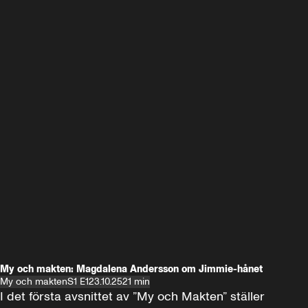
My och makten: Magdalena Andersson om Jimmie-hånet
My och makten
S1 E1
23.10.25
21 min
I det första avsnittet av ”My och Makten” ställer 