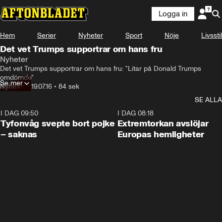
Logga in
Hem
Serier
Nyheter
Sport
Nöje
Livsstil
Det vet Trumps supportrar om hans fru
Nyheter
Det vet Trumps supportrar om hans fru: "Litar på Donald Trumps 
omdömde"
Se mer
Nyheter
•
19.07.16
•
84 sek
SE ALLA
I DAG 09:50
0:53
I DAG 08:18
Tyfonvåg svepte bort pojke
Extremtorkan avslöjar
– saknas
Europas hemligheter