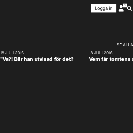
Logga in
SE ALLA
8
18 JULI 2016
43:39
18 JULI 2016
”Va?! Blir han utvisad för det?
Vem får tomtens s