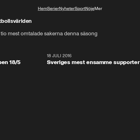
Hem
Serier
Nyheter
Sport
Nöje
Mer
Livsstil
tbollsvärlden
 tio mest omtalade sakerna denna säsong
18 JULI 2016
40:2
ben 18/5
Sveriges mest ensamme supporter