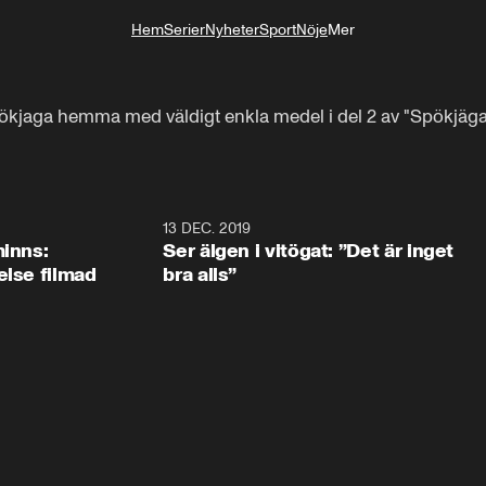
Hem
Serier
Nyheter
Sport
Nöje
Mer
Livsstil
pökjaga hemma med väldigt enkla medel i del 2 av "Spökjäga
13 DEC. 2019
minns:
Ser älgen i vitögat: ”Det är inget
else filmad
bra alls”