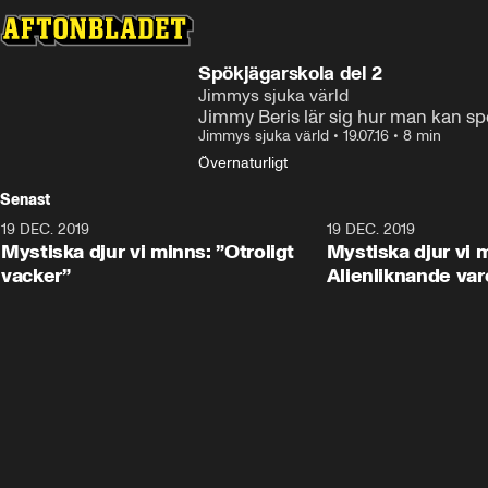
Spökjägarskola del 2
Jimmys sjuka värld
Jimmy Beris lär sig hur man kan s
Jimmys sjuka värld
•
19.07.16
•
8 min
Övernaturligt
Senast
19 DEC. 2019
19 DEC. 2019
Mystiska djur vi minns: ”Otroligt
Mystiska djur vi 
vacker”
Alienliknande var