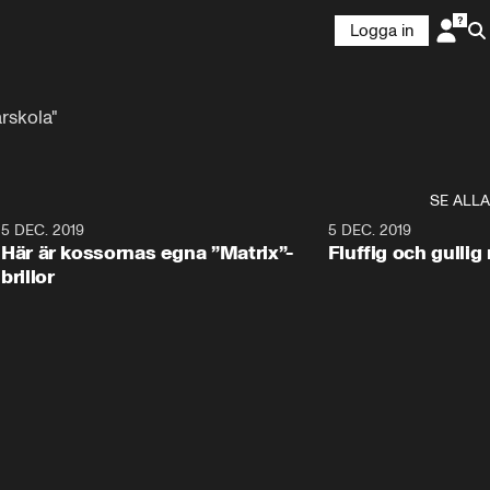
Logga in
rskola"
SE ALLA
5 DEC. 2019
5 DEC. 2019
Här är kossornas egna ”Matrix”-
Fluffig och gulli
brillor