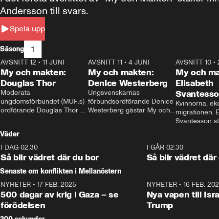
Andersson till svars.
Spela upp
1
Säsong
AVSNITT 12
•
11 JUNI
26:27
AVSNITT 11
•
4 JUNI
23:40
AVSNITT 10
•
My och makten:
My och makten:
My och ma
Douglas Thor
Denice Westerberg
Elisabeth
Moderata 
Ungsvenskarnas 
Svantess
ungdomsförbundet (MUF:s) 
förbundsordförande Denice 
Kvinnorna, ek
ordförande Douglas Thor 
Westerberg gästar My och 
migrationen. E
gästar My och makten. I 
makten. I avsnittet 
Svantesson stäl
avsnittet diskuteras 
diskuteras migrationsfrågan 
när finansmini
Väder
tonårsutvisningarna och hur 
och hur SD ska locka 
Moderaterna ska locka 
kvinnliga väljare. 
I DAG 02:30
1:06
I GÅR 02:30
väljare till valet i höst. 
Så blir vädret där du bor
Så blir vädret där
Senaste om konflikten i Mellanöstern
NYHETER
•
17 FEB. 2025
0:45
NYHETER
•
16 FEB. 20
500 dagar av krig i Gaza – se
Nya vapen till Isr
förödelsen
Trump