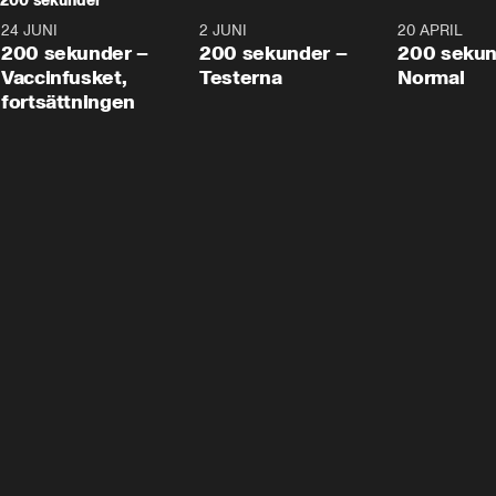
200 sekunder
24 JUNI
5:00
2 JUNI
4:23
20 APRIL
200 sekunder –
200 sekunder –
200 sekun
Vaccinfusket,
Testerna
Normal
fortsättningen