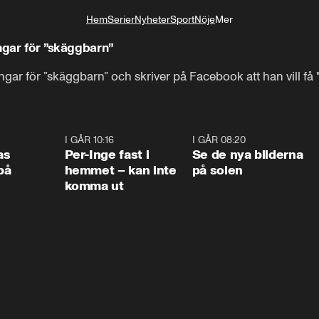
Hem
Serier
Nyheter
Sport
Nöje
Mer
Livsstil
ngar för ”skäggbarn”
ingar för ”skäggbarn” och skriver på Facebook att han vill få
0:45
I GÅR 10:16
1:26
I GÅR 08:20
0:3
as
Per-Inge fast i
Se de nya bilderna
på
hemmet – kan inte
på solen
komma ut