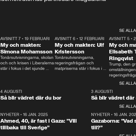
SE ALLA
7
AVSNITT 7
•
19 FEBRUARI
24:30
AVSNITT 6
•
12 FEBRUARI
27:30
AVSNITT 5
•
My och makten:
My och makten: Ulf
My och ma
Simona Mohamsson
Kristersson
Elisabeth
 
Tonårsutvisningarna, skolan 
Tonårsutvisningarna, 
Ringqvist
och och krisen i Liberalerna 
regeringsfrågan och 
Trump, den gr
står i fokus i det sjunde 
matpriserna står i fokus i 
omställningen
avsnittet av ”My och 
det sjätte avsnittet av ”My 
regeringsfråga
makten”. Se när 
och makten”. Se när 
centrum i det 
SE ALLA
Aftonbladets inrikespolitiska 
Aftonbladets inrikespolitiska 
avsnittet av ”
kommentator My 
kommentator My 
6
4 AUGUSTI
1:06
3 AUGUSTI
Makten”. Se nä
Rohwedder ställer 
Rohwedder ställer 
Så blir vädret där du bor
Så blir vädret där
Aftonbladets in
utbildnings- och 
statsminister Ulf Kristersson 
kommentator 
SE ALLA
integrationsminister Simona 
till svars.
Rohwedder stäl
Mohamsson till svars.
Centerpartiets
2
NYHETER
•
16 JAN. 2025
1:01
NYHETER
•
16 JAN. 20
Thand Ring till
Ahmed, 40, är fast i Gaza: ”Vill
Gazaborna: ”Vad s
tillbaka till Sverige”
till?”