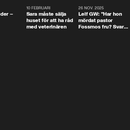
4:24
10 FEBRUARI
4:13
26 NOV. 2025
8:1
der –
Sara måste sälja
Leif GW: ”Har hon
huset för att ha råd
mördat pastor
med veterinären
Fossmos fru? Svar
nej.”