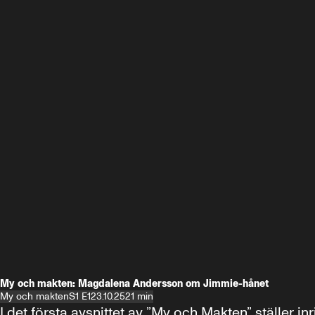
My och makten: Magdalena Andersson om Jimmie-hånet
My och makten
S1 E1
23.10.25
21 min
I det första avsnittet av ”My och Makten” ställe