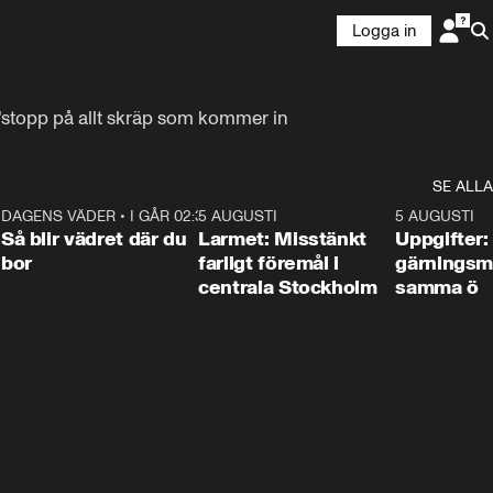
Logga in
 "stopp på allt skräp som kommer in 
SE ALLA
1
DAGENS VÄDER
•
I GÅR 02:30
1:06
5 AUGUSTI
0:35
5 AUGUSTI
Så blir vädret där du
Larmet: Misstänkt
Uppgifter:
bor
farligt föremål i
gärningsm
centrala Stockholm
samma ö