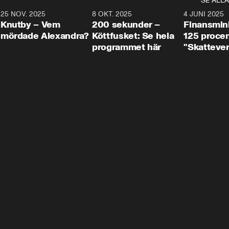
SE ALLA
3
25 NOV. 2025
31:05
8 OKT. 2025
4:29
4 JUNI 2025
Knutby – Vem
200 sekunder –
Finansmin
mördade Alexandra?
Köttfusket: Se hela
125 procent
programmet här
"Skattever
viktig uppg