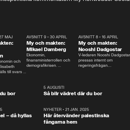
27 MAJ
3:51
AVSNITT 9
•
30 APRIL
24:00
AVSNITT 8
•
16 APRIL
25:1
kten:
My och makten:
My och makten:
Mikael Damberg
Nooshi Dadgostar
on
Ekonomin, 
V-ledaren Nooshi Dadgostar
finansministerrollen och 
pressas internt om 
onomin och 
demografikrisen. 
regeringsfrågan.

lisabeth 
Oppositionen ställs till svars 
I Aftonbladets 
ls till svars 
när Socialdemokraternas 
partiledarutfrågning ”My 
stern gästar 
Mikael Damberg gästar My 
och Makten” sätter hon ner 
My och Makten. 
och Makten. 
foten mot kritikerna:

1:06
5 AUGUSTI
1:0
– Vi ställer upp i val. Ska vi 
 du bor
Så blir vädret där du bor
vara med så sitter vi förstås 
25
1:22
NYHETER
•
21 JAN. 2025
0:5
ael – då hyllas
Här återvänder palestinska
fångarna hem