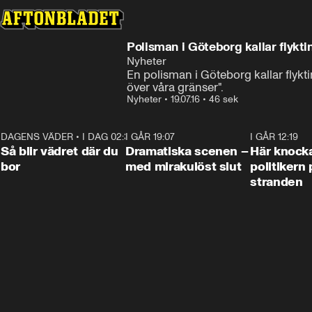
Polisman i Göteborg kallar flykti
Nyheter
En polisman i Göteborg kallar flykt
över våra gränser".
Nyheter
•
19.07.16
•
46 sek
DAGENS VÄDER
•
I DAG 02:30
1:06
I GÅR 19:07
0:42
I GÅR 12:19
Så blir vädret där du
Dramatiska scenen –
Här knock
bor
med mirakulöst slut
politikern 
stranden