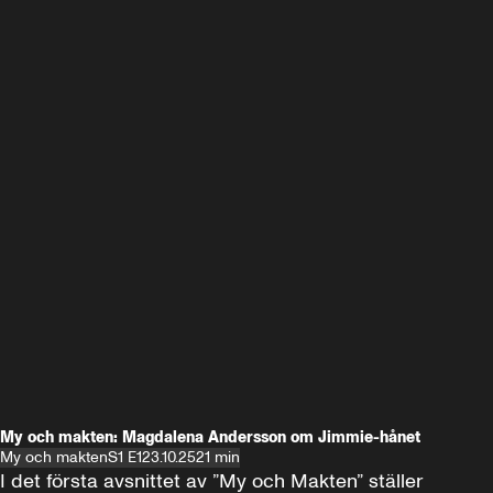
My och makten: Magdalena Andersson om Jimmie-hånet
My och makten
S1 E1
23.10.25
21 min
I det första avsnittet av ”My och Makten” ställer 