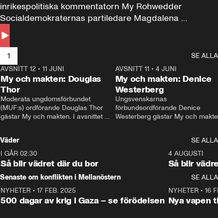
inrikespolitiska kommentatorn My Rohwedder 
Socialdemokraternas partiledare Magdalena 
Andersson till svars.
1
SE ALLA
AVSNITT 12
•
11 JUNI
26:27
AVSNITT 11
•
4 JUNI
2
My och makten: Douglas
My och makten: Denice
Thor
Westerberg
Moderata ungdomsförbundet 
Ungsvenskarnas 
(MUF:s) ordförande Douglas Thor 
förbundsordförande Denice 
gästar My och makten. I avsnittet 
Westerberg gästar My och makten.
diskuteras tonårsutvisningarna och 
avsnittet diskuteras migrationsfrå
hur Moderaterna ska locka väljare till 
och hur SD ska locka kvinnliga 
Väder
SE ALLA
valet i höst. 
väljare. 
I GÅR 02:30
1:06
4 AUGUSTI
Så blir vädret där du bor
Så blir vädr
Senaste om konflikten i Mellanöstern
SE ALLA
NYHETER
•
17 FEB. 2025
0:45
NYHETER
•
16 F
500 dagar av krig i Gaza – se förödelsen
Nya vapen ti