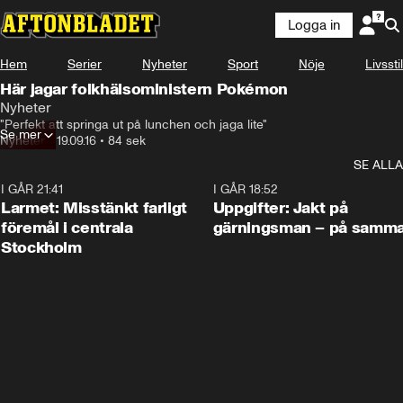
Logga in
Hem
Serier
Nyheter
Sport
Nöje
Livsstil
Här jagar folkhälsoministern Pokémon
Nyheter
"Perfekt att springa ut på lunchen och jaga lite"
Se mer
Nyheter
•
19.09.16
•
84 sek
SE ALLA
I GÅR 21:41
0:35
I GÅR 18:52
Larmet: Misstänkt farligt
Uppgifter: Jakt på
föremål i centrala
gärningsman – på samma
Stockholm