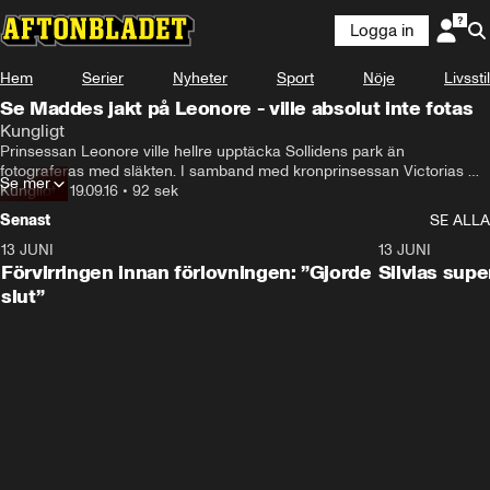
Logga in
Hem
Serier
Nyheter
Sport
Nöje
Livsstil
Se Maddes jakt på Leonore - ville absolut inte fotas
Kungligt
Prinsessan Leonore ville hellre upptäcka Sollidens park än 
fotograferas med släkten. I samband med kronprinsessan Victorias 
Se mer
födelsedag förevigades hela kungafamiljen på ett famljefotografi, men 
Kungligt
•
19.09.16
•
92 sek
alla ville inte vara med.
Senast
SE ALLA
13 JUNI
1:28
13 JUNI
Förvirringen innan förlovningen: ”Gjorde
Silvias sup
slut”