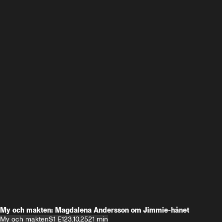
My och makten: Magdalena Andersson om Jimmie-hånet
My och makten
S1 E1
23.10.25
21 min