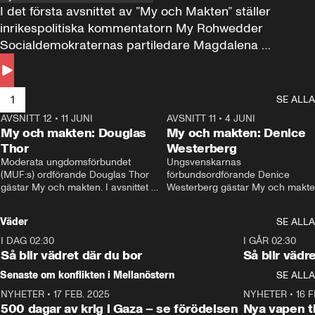
I det första avsnittet av ”My och Makten” ställer 
inrikespolitiska kommentatorn My Rohwedder 
Socialdemokraternas partiledare Magdalena 
Andersson till svars.
1
SE ALLA
AVSNITT 12
•
11 JUNI
26:27
AVSNITT 11
•
4 JUNI
2
My och makten: Douglas
My och makten: Denice
Thor
Westerberg
Moderata ungdomsförbundet 
Ungsvenskarnas 
(MUF:s) ordförande Douglas Thor 
förbundsordförande Denice 
gästar My och makten. I avsnittet 
Westerberg gästar My och makten.
diskuteras tonårsutvisningarna och 
avsnittet diskuteras migrationsfrå
hur Moderaterna ska locka väljare till 
och hur SD ska locka kvinnliga 
Väder
SE ALLA
valet i höst. 
väljare. 
I DAG 02:30
1:06
I GÅR 02:30
Så blir vädret där du bor
Så blir vädr
Senaste om konflikten i Mellanöstern
SE ALLA
NYHETER
•
17 FEB. 2025
0:45
NYHETER
•
16 F
500 dagar av krig i Gaza – se förödelsen
Nya vapen ti