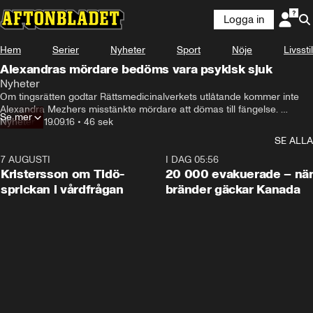
Logga in
Hem
Serier
Nyheter
Sport
Nöje
Livsstil
Alexandras mördare bedöms vara psykisk sjuk
Nyheter
Om tingsrätten godtar Rättsmedicinalverkets utlåtande kommer inte 
Alexandra Mezhers misstänkte mördare att dömas till fängelse. 
Se mer
Mezher höggs ihjäl när hon arbetade på ett HVB-hem i Mölndal i 
Nyheter
•
19.09.16
•
46 sek
januari.
SE ALLA
7 AUGUSTI
0:42
I DAG 05:56
Kristersson om Tidö-
20 000 evakuerade – nä
sprickan i vårdfrågan
bränder gäckar Kanada