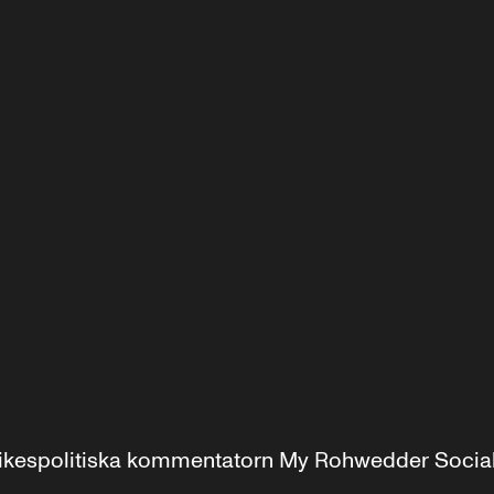
r inrikespolitiska kommentatorn My Rohwedder Soci