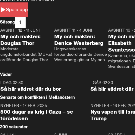
Spela upp
1
Säsong
AVSNITT 12
•
11 JUNI
26:27
AVSNITT 11
•
4 JUNI
23:40
AVSNITT 10
•
My och makten:
My och makten:
My och ma
Douglas Thor
Denice Westerberg
Elisabeth
Moderata 
Ungsvenskarnas 
Svantess
ungdomsförbundet (MUF:s) 
förbundsordförande Denice 
Kvinnorna, ek
ordförande Douglas Thor 
Westerberg gästar My och 
migrationen. E
gästar My och makten. I 
makten. I avsnittet 
Svantesson stäl
avsnittet diskuteras 
diskuteras migrationsfrågan 
när finansmini
Väder
tonårsutvisningarna och hur 
och hur SD ska locka 
Moderaterna ska locka 
kvinnliga väljare. 
I DAG 02:30
1:06
I GÅR 02:30
väljare till valet i höst. 
Så blir vädret där du bor
Så blir vädret där
Senaste om konflikten i Mellanöstern
NYHETER
•
17 FEB. 2025
0:45
NYHETER
•
16 FEB. 20
500 dagar av krig i Gaza – se
Nya vapen till Isr
förödelsen
Trump
200 sekunder