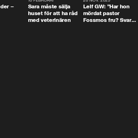
4:24
10 FEBRUARI
4:13
26 NOV. 2025
8:1
der –
Sara måste sälja
Leif GW: ”Har hon
huset för att ha råd
mördat pastor
med veterinären
Fossmos fru? Svar
nej.”