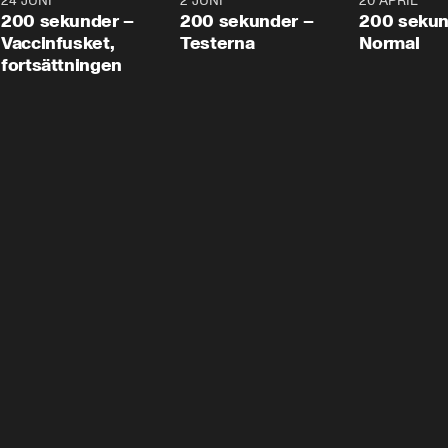
24 JUNI
5:00
2 JUNI
4:23
20 APRIL
200 sekunder –
200 sekunder –
200 sekun
Vaccinfusket,
Testerna
Normal
fortsättningen