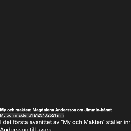
My och makten: Magdalena Andersson om Jimmie-hånet
My och makten
S1 E1
23.10.25
21 min
I det första avsnittet av ”My och Makten” ställe
Andersson till svars.