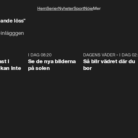
Hem
Serier
Nyheter
Sport
Nöje
Mer
Livsstil
sande löss"
-inlägggen
1:26
I DAG 08:20
0:31
DAGENS VÄDER
•
I DAG 02
1:0
st i
Se de nya bilderna
Så blir vädret där du
kan inte
på solen
bor