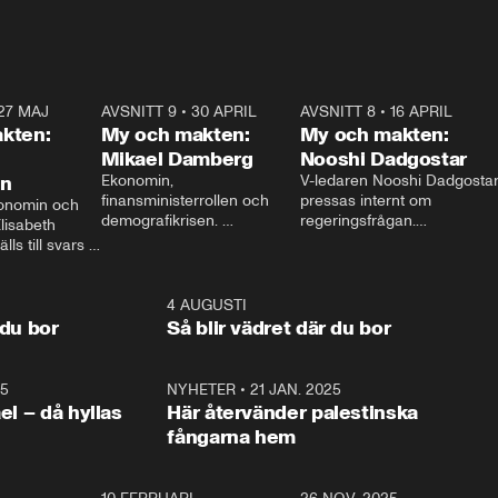
27 MAJ
3:51
AVSNITT 9
•
30 APRIL
24:00
AVSNITT 8
•
16 APRIL
25:1
kten:
My och makten:
My och makten:
Mikael Damberg
Nooshi Dadgostar
on
Ekonomin, 
V-ledaren Nooshi Dadgostar
finansministerrollen och 
pressas internt om 
onomin och 
demografikrisen. 
regeringsfrågan.

lisabeth 
Oppositionen ställs till svars 
I Aftonbladets 
ls till svars 
när Socialdemokraternas 
partiledarutfrågning ”My 
stern gästar 
Mikael Damberg gästar My 
och Makten” sätter hon ner 
My och Makten. 
och Makten. 
foten mot kritikerna:

1:06
4 AUGUSTI
1:0
– Vi ställer upp i val. Ska vi 
 du bor
Så blir vädret där du bor
vara med så sitter vi förstås 
25
1:22
NYHETER
•
21 JAN. 2025
0:5
ael – då hyllas
Här återvänder palestinska
fångarna hem