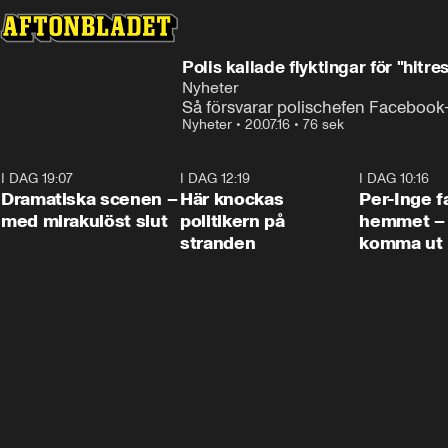
Polis kallade flyktingar för "hitre
Nyheter
Så försvarar polischefen Facebook
Nyheter
•
20.07.16
•
76 sek
I DAG 19:07
0:42
I DAG 12:19
0:45
I DAG 10:16
Dramatiska scenen –
Här knockas
Per-Inge fa
med mirakulöst slut
politikern på
hemmet – 
stranden
komma ut