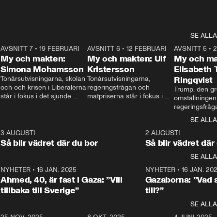
SE ALLA
7
AVSNITT 7
•
19 FEBRUARI
24:30
AVSNITT 6
•
12 FEBRUARI
27:30
AVSNITT 5
•
My och makten:
My och makten: Ulf
My och ma
Simona Mohamsson
Kristersson
Elisabeth
 
Tonårsutvisningarna, skolan 
Tonårsutvisningarna, 
Ringqvist
och och krisen i Liberalerna 
regeringsfrågan och 
Trump, den gr
står i fokus i det sjunde 
matpriserna står i fokus i 
omställningen
avsnittet av ”My och 
det sjätte avsnittet av ”My 
regeringsfråga
makten”. Se när 
och makten”. Se när 
centrum i det 
SE ALLA
Aftonbladets inrikespolitiska 
Aftonbladets inrikespolitiska 
avsnittet av ”
kommentator My 
kommentator My 
6
3 AUGUSTI
1:06
2 AUGUSTI
Makten”. Se nä
Rohwedder ställer 
Rohwedder ställer 
Så blir vädret där du bor
Så blir vädret där
Aftonbladets in
utbildnings- och 
statsminister Ulf Kristersson 
kommentator 
SE ALLA
integrationsminister Simona 
till svars.
Rohwedder stäl
Mohamsson till svars.
Centerpartiets
2
NYHETER
•
16 JAN. 2025
1:01
NYHETER
•
16 JAN. 20
Thand Ring till
Ahmed, 40, är fast i Gaza: ”Vill
Gazaborna: ”Vad s
tillbaka till Sverige”
till?”
SE ALLA