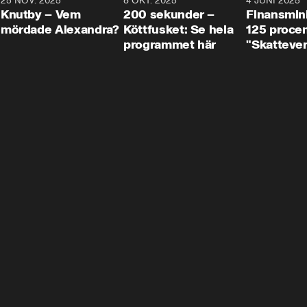
3
25 NOV. 2025
31:05
8 OKT. 2025
4:29
4 JUNI 2025
Knutby – Vem
200 sekunder –
Finansmin
mördade Alexandra?
Köttfusket: Se hela
125 procent
programmet här
"Skattever
viktig uppg