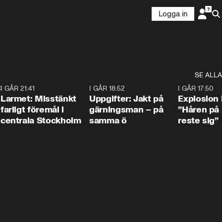
Logga in
SE ALLA
:30
6
I GÅR 21:41
0:35
I GÅR 18:52
0:33
I GÅR 17:50
Larmet: Misstänkt
Uppgifter: Jakt på
Explosion 
farligt föremål i
gärningsman – på
”Håren på
centrala Stockholm
samma ö
reste sig”