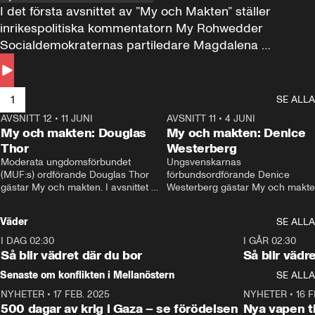
I det första avsnittet av ”My och Makten” ställer 
inrikespolitiska kommentatorn My Rohwedder 
Socialdemokraternas partiledare Magdalena 
Andersson till svars.
1
SE ALLA
AVSNITT 12
•
11 JUNI
26:27
AVSNITT 11
•
4 JUNI
2
My och makten: Douglas
My och makten: Denice
Thor
Westerberg
Moderata ungdomsförbundet 
Ungsvenskarnas 
(MUF:s) ordförande Douglas Thor 
förbundsordförande Denice 
gästar My och makten. I avsnittet 
Westerberg gästar My och makten.
diskuteras tonårsutvisningarna och 
avsnittet diskuteras migrationsfrå
hur Moderaterna ska locka väljare till 
och hur SD ska locka kvinnliga 
Väder
SE ALLA
valet i höst. 
väljare. 
I DAG 02:30
1:06
I GÅR 02:30
Så blir vädret där du bor
Så blir vädr
Senaste om konflikten i Mellanöstern
SE ALLA
NYHETER
•
17 FEB. 2025
0:45
NYHETER
•
16 F
500 dagar av krig i Gaza – se förödelsen
Nya vapen ti