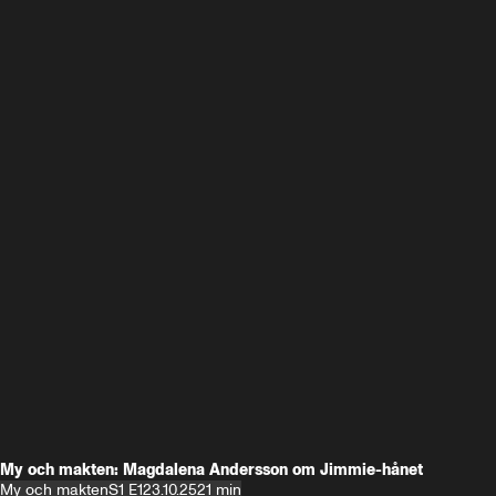
My och makten: Magdalena Andersson om Jimmie-hånet
My och makten
S1 E1
23.10.25
21 min