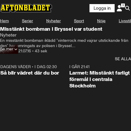
Logga in
Hem
Serier
Nyheter
Sport
Nöje
Livsstil
Misstänkt bombman i Bryssel var student
Nyheter
En misstänkt bombman iklädd ”vinterrock med vajrar utstickande från 
den” har omringats av polisen i Bryssel.

Se mer
Men larmet var falskt.
Nyheter
•
21.07.16
•
43 sek
SE ALLA
DAGENS VÄDER
•
I DAG 02:30
1:06
I GÅR 21:41
Så blir vädret där du bor
Larmet: Misstänkt farligt
föremål i centrala
Stockholm