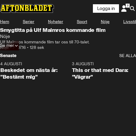
Logga in
Hem
Serier
Nyheter
Sport
Nöje
Livsstil
Smygtitta på Ulf Malmros kommande film
Nöje
Ulf Malmros kommande film tar oss till 70-talet.
Se mer
Nöje
•
21.07.16
•
128 sek
Senaste
SE ALLA
4 AUGUSTI
0:24
3 AUGUSTI
Beskedet om nästa år:
This or that med Dara:
”Bestämt mig”
”Vägrar”