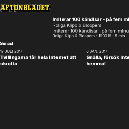
Imiterar 100 kändisar - på fem m
Roliga Klipp & Bloopers
Imiterar 100 kändisar - på fem minu
Roliga Klipp & Bloopers
•
19.09.16
•
5 min
Senast
17 JULI 2017
0:29
6 JAN. 2017
Tvillingarna får hela internet att
Snälla, försök int
skratta
hemma!