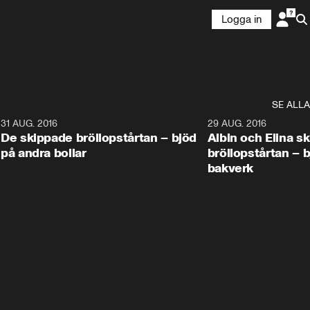
Logga in
SE ALLA
9
31 AUG. 2016
1:02
29 AUG. 2016
De skippade bröllopstårtan – bjöd
Albin och Elina s
på andra bollar
bröllopstårtan – 
bakverk