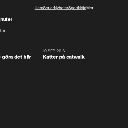
Hem
Serier
Nyheter
Sport
Nöje
Mer
Livsstil
inuter
ter
1:34
10 SEP. 2016
0:2
e göra det här
Katter på catwalk