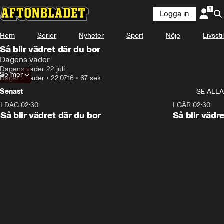
Logga in
Hem
Serier
Nyheter
Sport
Nöje
Livsstil
Så blir vädret där du bor
Dagens väder
Dagens väder 22 juli
Se mer
Dagens väder
•
22.07.16
•
67 sek
Senast
SE ALLA
I DAG 02:30
1:06
I GÅR 02:30
Så blir vädret där du bor
Så blir vädr