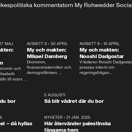
r inrikespolitiska kommentatorn My Rohwedder Soci
27 MAJ
3:51
AVSNITT 9
•
30 APRIL
24:00
AVSNITT 8
•
16 APRIL
25:1
kten:
My och makten:
My och makten:
Mikael Damberg
Nooshi Dadgostar
on
Ekonomin, 
V-ledaren Nooshi Dadgostar
finansministerrollen och 
pressas internt om 
onomin och 
demografikrisen. 
regeringsfrågan.

lisabeth 
Oppositionen ställs till svars 
I Aftonbladets 
ls till svars 
när Socialdemokraternas 
partiledarutfrågning ”My 
stern gästar 
Mikael Damberg gästar My 
och Makten” sätter hon ner 
My och Makten. 
och Makten. 
foten mot kritikerna:

1:06
5 AUGUSTI
1:0
– Vi ställer upp i val. Ska vi 
 du bor
Så blir vädret där du bor
vara med så sitter vi förstås 
25
1:22
NYHETER
•
21 JAN. 2025
0:5
ael – då hyllas
Här återvänder palestinska
fångarna hem