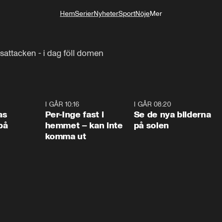
Hem
Serier
Nyheter
Sport
Nöje
Mer
Livsstil
sattacken - i dag föll domen
0:45
I GÅR 10:16
1:26
I GÅR 08:20
0:3
as
Per-Inge fast i
Se de nya bilderna
på
hemmet – kan inte
på solen
komma ut