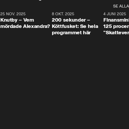
SE ALLA
3
25 NOV. 2025
31:05
8 OKT. 2025
4:29
4 JUNI 2025
Knutby – Vem
200 sekunder –
Finansmin
mördade Alexandra?
Köttfusket: Se hela
125 procent
programmet här
"Skattever
viktig uppg