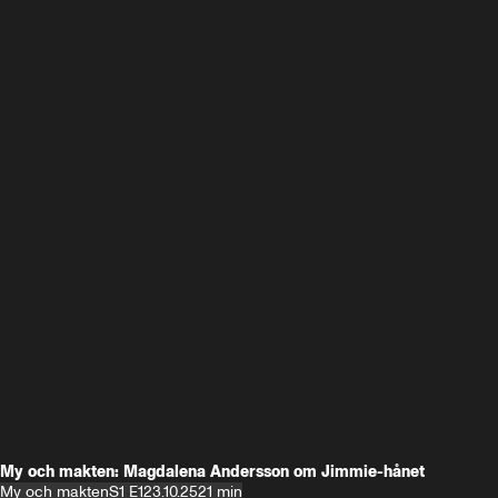
My och makten: Magdalena Andersson om Jimmie-hånet
My och makten
S1 E1
23.10.25
21 min