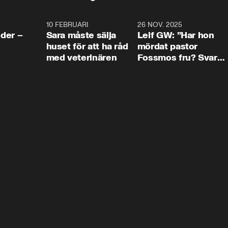
4:24
10 FEBRUARI
4:13
26 NOV. 2025
8:1
der –
Sara måste sälja
Leif GW: ”Har hon
huset för att ha råd
mördat pastor
med veterinären
Fossmos fru? Svar
nej.”