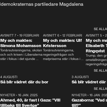
aldemokraternas partiledare Magdalena 
SE ALLA
7
AVSNITT 7
•
19 FEBRUARI
24:30
AVSNITT 6
•
12 FEBRUARI
27:30
AVSNITT 5
•
My och makten:
My och makten: Ulf
My och ma
Simona Mohamsson
Kristersson
Elisabeth
 
Tonårsutvisningarna, skolan 
Tonårsutvisningarna, 
Ringqvist
och och krisen i Liberalerna 
regeringsfrågan och 
Trump, den gr
står i fokus i det sjunde 
matpriserna står i fokus i 
omställningen
avsnittet av ”My och 
det sjätte avsnittet av ”My 
regeringsfråga
makten”. Se när 
och makten”. Se när 
centrum i det 
SE ALLA
Aftonbladets inrikespolitiska 
Aftonbladets inrikespolitiska 
avsnittet av ”
kommentator My 
kommentator My 
6
4 AUGUSTI
1:06
3 AUGUSTI
Makten”. Se nä
Rohwedder ställer 
Rohwedder ställer 
Så blir vädret där du bor
Så blir vädret där
Aftonbladets in
utbildnings- och 
statsminister Ulf Kristersson 
kommentator 
SE ALLA
integrationsminister Simona 
till svars.
Rohwedder stäl
Mohamsson till svars.
Centerpartiets
2
NYHETER
•
16 JAN. 2025
1:01
NYHETER
•
16 JAN. 20
Thand Ring till
Ahmed, 40, är fast i Gaza: ”Vill
Gazaborna: ”Vad s
tillbaka till Sverige”
till?”