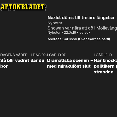
Nazist döms till tre års fängelse
Nyheter
Showan var nära att dö i Möllevång
Nyheter
•
22.07.16
•
86 sek
Andreas Carlsson (Svenskarnas parti)
DAGENS VÄDER
•
I DAG 02:30
1:06
I GÅR 19:07
0:42
I GÅR 12:19
Så blir vädret där du
Dramatiska scenen –
Här knock
bor
med mirakulöst slut
politikern 
stranden