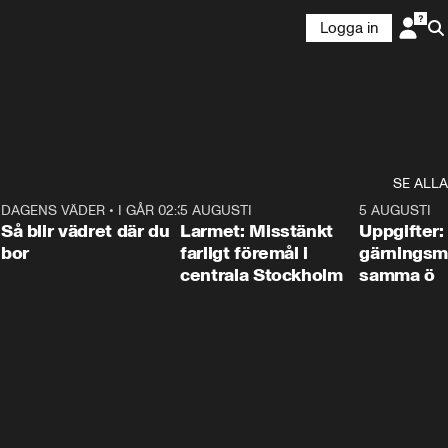
Logga in
SE ALLA
1
DAGENS VÄDER
•
I GÅR 02:30
1:06
5 AUGUSTI
0:35
5 AUGUSTI
Så blir vädret där du
Larmet: Misstänkt
Uppgifter:
bor
farligt föremål i
gärningsm
centrala Stockholm
samma ö