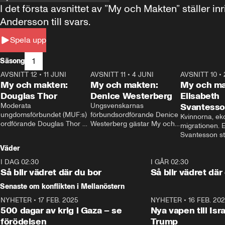
I det första avsnittet av ”My och Makten” ställe
Andersson till svars.
Spela upp
1
Säsong
AVSNITT 12
•
11 JUNI
26:27
AVSNITT 11
•
4 JUNI
23:40
AVSNITT 10
•
My och makten:
My och makten:
My och ma
Douglas Thor
Denice Westerberg
Elisabeth
Moderata 
Ungsvenskarnas 
Svantess
ungdomsförbundet (MUF:s) 
förbundsordförande Denice 
Kvinnorna, ek
ordförande Douglas Thor 
Westerberg gästar My och 
migrationen. E
gästar My och makten. I 
makten. I avsnittet 
Svantesson stäl
avsnittet diskuteras 
diskuteras migrationsfrågan 
när finansmini
Väder
tonårsutvisningarna och hur 
och hur SD ska locka 
Moderaterna ska locka 
kvinnliga väljare. 
I DAG 02:30
1:06
I GÅR 02:30
väljare till valet i höst. 
Så blir vädret där du bor
Så blir vädret där
Senaste om konflikten i Mellanöstern
NYHETER
•
17 FEB. 2025
0:45
NYHETER
•
16 FEB. 20
500 dagar av krig i Gaza – se
Nya vapen till Isr
förödelsen
Trump