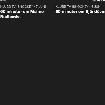
SHL
SE ALLA
KLUBB-TV ISHOCKEY
•
7 JUNI
1:02:53
KLUBB-TV ISHOCKEY
•
6 JUNI
1:0
Plus
60 minuter om Malmö
60 minuter om Björklöve
Redhawks