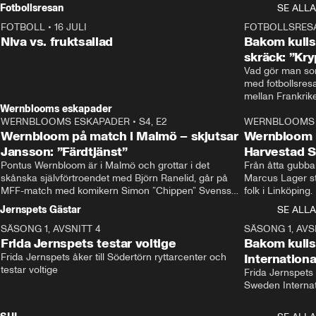
Rydström tar över
Fotbollsresan
SE ALLA
FOTBOLL
•
16 JULI
0:44
FOTBOLLSRES
Niva vs. fruktsallad
Bakom kulis
skräck: ”Kry
Vad gör man som
med fotbollsres
Wernblooms eskapader
WERNBLOOMS ESKAPADER
•
S4, E2
38:23
WERNBLOOMS 
Wernbloom på match i Malmö – skjutsar
Wernbloom 
Jansson: ”Färdtjänst”
Harvestad 
Pontus Wernbloom är i Malmö och grottar i det 
Från åtta gubbar 
skånska självförtroendet med Björn Ranelid, går på 
Marcus Lager sta
MFF-match med komikern Simon ”Chippen” Svensson 
folk i Linköping
och hjälper skadade stjärnbacken Pontus Jansson 
och Wernbloom kl
Jernspets Gästar
SE ALLA
hem. 
SÄSONG 1, AVSNITT 4
13:37
SÄSONG 1, AVS
Frida Jernspets testar voltige
Bakom kuli
Frida Jernspets åker till Södertörn ryttarcenter och 
Internation
testar voltige
Frida Jernspets 
Sweden Interna