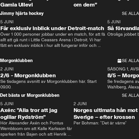
Gamla Ullevi
om dem”
Jimmy hjärta hockey
SE ALLA
5 JUNI
11:14
5 JUNI
Får exklusiv inblick under Detroit-match
Så förvandl
Över 1 000 personer jobbar under en match, för att få 
Otroliga jobbet
allt att gå runt i Little Ceasars Arena i Detroit. Vi har 
fått en exklusiv inblick i hur allt fungerar inför och 
under match i världens bästa hockeyliga
Morgonklubben
SE ALLA
2 JUNI
SÄSONG 1, AVSN
2/6 - Morgonklubben
8/5 – Morg
Se tisdagens avsnitt av Morgonklubben här. Start 
Se fredagens av
09.00. 
Det bästa ur Morgonklubben
SE ALLA
5 JUNI
0:44
2 JUNI
Axén: ”Alla tror att jag
Norges ultimata hån mot
ogillar Rydström”
Sverige – efter krossen
Hör Alexander Axén och Pontus 
Per Bohman: ”Det är värre”
Wernbloom om att Kalle Karlsson får 
sparken från Bajen och att Henrik 