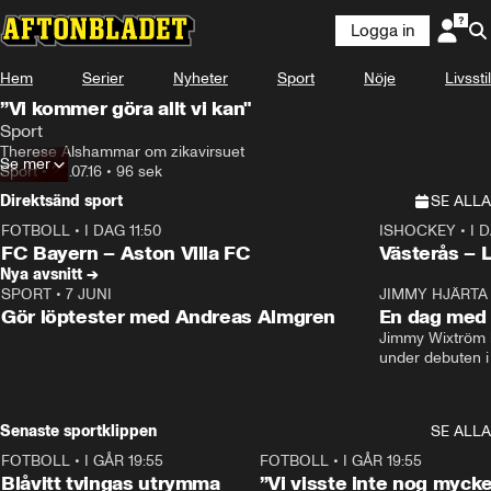
Logga in
Hem
Serier
Nyheter
Sport
Nöje
Livsstil
”Vi kommer göra allt vi kan"
Sport
Therese Alshammar om zikavirsuet
Se mer
Sport
•
22.07.16
•
96 sek
Direktsänd sport
SE ALLA
FOTBOLL
•
I DAG 11:50
ISHOCKEY
•
I 
Plus
Plus
FC Bayern – Aston Villa FC
Västerås – 
Nya avsnitt →
SPORT
•
7 JUNI
16:36
JIMMY HJÄRTA
Gör löptester med Andreas Almgren
En dag med 
Jimmy Wixtröm 
under debuten i
Senaste sportklippen
SE ALLA
FOTBOLL
•
I GÅR 19:55
0:29
FOTBOLL
•
I GÅR 19:55
Blåvitt tvingas utrymma
”Vi visste inte nog mycke