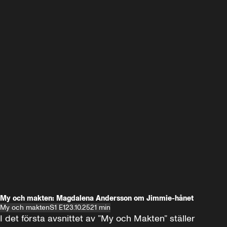
My och makten: Magdalena Andersson om Jimmie-hånet
My och makten
S1 E1
23.10.25
21 min
I det första avsnittet av ”My och Makten” ställer 