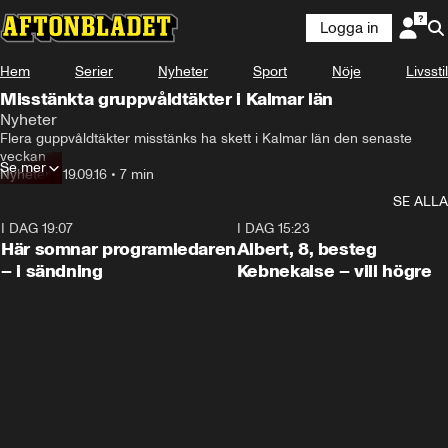
Logga in
Hem
Serier
Nyheter
Sport
Nöje
Livsstil
Misstänkta gruppvåldtäkter i Kalmar län
Nyheter
Flera guppvåldtäkter misstänks ha skett i Kalmar län den senaste 
veckan
Se mer
Nyheter
•
19.09.16
•
7 min
SE ALLA
I DAG 19:07
0:45
I DAG 15:23
Här somnar programledaren
Albert, 8, besteg
– i sändning
Kebnekaise – vill högre