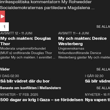
inrikespolitiska kommentatorn My Rohwedder 
Socialdemokraternas partiledare Magdalena 
Andersson till svars.
1
SE ALLA
AVSNITT 12
•
11 JUNI
26:27
AVSNITT 11
•
4 JUNI
2
My och makten: Douglas
My och makten: Denice
Thor
Westerberg
Moderata ungdomsförbundet 
Ungsvenskarnas 
(MUF:s) ordförande Douglas Thor 
förbundsordförande Denice 
gästar My och makten. I avsnittet 
Westerberg gästar My och makten.
diskuteras tonårsutvisningarna och 
avsnittet diskuteras migrationsfrå
hur Moderaterna ska locka väljare till 
och hur SD ska locka kvinnliga 
Väder
SE ALLA
valet i höst. 
väljare. 
I DAG 02:30
1:06
I GÅR 02:30
Så blir vädret där du bor
Så blir vädr
Senaste om konflikten i Mellanöstern
SE ALLA
NYHETER
•
17 FEB. 2025
0:45
NYHETER
•
16 F
500 dagar av krig i Gaza – se förödelsen
Nya vapen ti