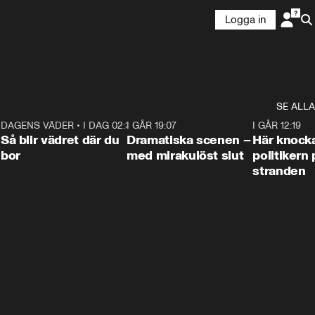
Logga in
SE ALLA
7
DAGENS VÄDER
•
I DAG 02:30
1:06
I GÅR 19:07
0:42
I GÅR 12:19
Så blir vädret där du
Dramatiska scenen –
Här knock
bor
med mirakulöst slut
politikern 
stranden