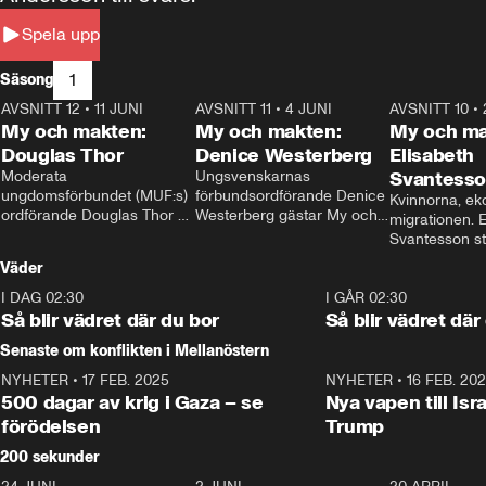
Spela upp
1
Säsong
AVSNITT 12
•
11 JUNI
26:27
AVSNITT 11
•
4 JUNI
23:40
AVSNITT 10
•
My och makten:
My och makten:
My och ma
Douglas Thor
Denice Westerberg
Elisabeth
Moderata 
Ungsvenskarnas 
Svantess
ungdomsförbundet (MUF:s) 
förbundsordförande Denice 
Kvinnorna, ek
ordförande Douglas Thor 
Westerberg gästar My och 
migrationen. E
gästar My och makten. I 
makten. I avsnittet 
Svantesson stäl
avsnittet diskuteras 
diskuteras migrationsfrågan 
när finansmini
Väder
tonårsutvisningarna och hur 
och hur SD ska locka 
Moderaterna ska locka 
kvinnliga väljare. 
I DAG 02:30
1:06
I GÅR 02:30
väljare till valet i höst. 
Så blir vädret där du bor
Så blir vädret där
Senaste om konflikten i Mellanöstern
NYHETER
•
17 FEB. 2025
0:45
NYHETER
•
16 FEB. 20
500 dagar av krig i Gaza – se
Nya vapen till Isr
förödelsen
Trump
200 sekunder