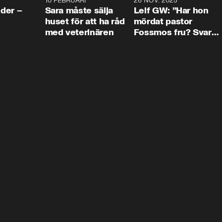
4:24
10 FEBRUARI
4:13
26 NOV. 2025
8:1
der –
Sara måste sälja
Leif GW: ”Har hon
huset för att ha råd
mördat pastor
med veterinären
Fossmos fru? Svar
nej.”