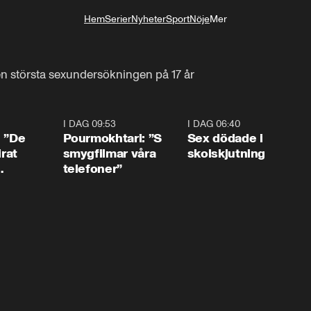
Hem
Serier
Nyheter
Sport
Nöje
Mer
Livsstil
n största sexundersökningen på 17 år
1:54
I DAG 09:53
1:36
I DAG 06:40
0:4
: ”De
Pourmokhtari: ”S
Sex dödade i
irat
smygfilmar våra
skolskjutning
telefoner”
ns”