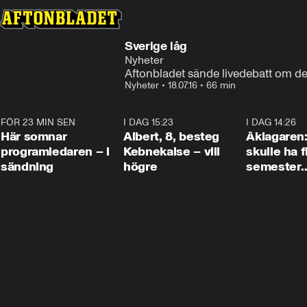
Sverige låg
Nyheter
Aftonbladet sände livedebatt om de
Nyheter
•
18.07.16
•
66 min
FÖR 23 MIN SEN
0:45
I DAG 15:23
0:54
I DAG 14:26
Här somnar
Albert, 8, besteg
Åklagaren
programledaren – i
Kebnekaise – vill
skulle ha f
sändning
högre
semester
tillsamma