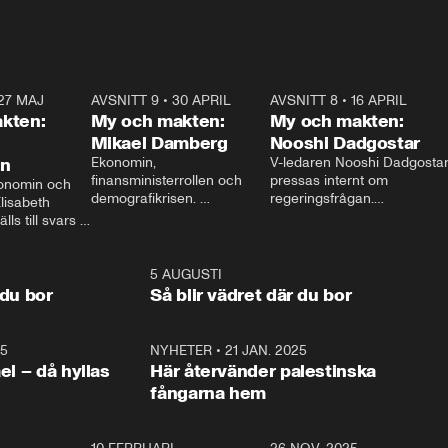
27 MAJ
3:51
AVSNITT 9
•
30 APRIL
24:00
AVSNITT 8
•
16 APRIL
25:1
kten:
My och makten:
My och makten:
Mikael Damberg
Nooshi Dadgostar
on
Ekonomin, 
V-ledaren Nooshi Dadgostar
finansministerrollen och 
pressas internt om 
onomin och 
demografikrisen. 
regeringsfrågan.

lisabeth 
Oppositionen ställs till svars 
I Aftonbladets 
ls till svars 
när Socialdemokraternas 
partiledarutfrågning ”My 
stern gästar 
Mikael Damberg gästar My 
och Makten” sätter hon ner 
My och Makten. 
och Makten. 
foten mot kritikerna:

1:06
5 AUGUSTI
1:0
– Vi ställer upp i val. Ska vi 
 du bor
Så blir vädret där du bor
vara med så sitter vi förstås 
25
1:22
NYHETER
•
21 JAN. 2025
0:5
ael – då hyllas
Här återvänder palestinska
fångarna hem