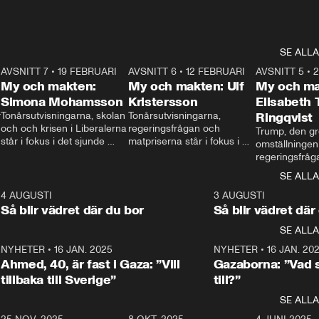
SE ALLA
7
AVSNITT 7
•
19 FEBRUARI
24:30
AVSNITT 6
•
12 FEBRUARI
27:30
AVSNITT 5
•
My och makten:
My och makten: Ulf
My och ma
Simona Mohamsson
Kristersson
Elisabeth
 
Tonårsutvisningarna, skolan 
Tonårsutvisningarna, 
Ringqvist
och och krisen i Liberalerna 
regeringsfrågan och 
Trump, den gr
står i fokus i det sjunde 
matpriserna står i fokus i 
omställningen
avsnittet av ”My och 
det sjätte avsnittet av ”My 
regeringsfråga
makten”. Se när 
och makten”. Se när 
centrum i det 
SE ALLA
Aftonbladets inrikespolitiska 
Aftonbladets inrikespolitiska 
avsnittet av ”
kommentator My 
kommentator My 
6
4 AUGUSTI
1:06
3 AUGUSTI
Makten”. Se nä
Rohwedder ställer 
Rohwedder ställer 
Så blir vädret där du bor
Så blir vädret där
Aftonbladets in
utbildnings- och 
statsminister Ulf Kristersson 
kommentator 
SE ALLA
integrationsminister Simona 
till svars.
Rohwedder stäl
Mohamsson till svars.
Centerpartiets
2
NYHETER
•
16 JAN. 2025
1:01
NYHETER
•
16 JAN. 20
Thand Ring till
Ahmed, 40, är fast i Gaza: ”Vill
Gazaborna: ”Vad s
tillbaka till Sverige”
till?”
SE ALLA