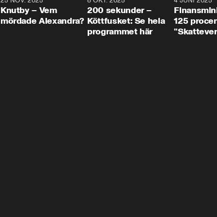
3
25 NOV. 2025
31:05
8 OKT. 2025
4:29
4 JUNI 2025
Knutby – Vem
200 sekunder –
Finansmin
mördade Alexandra?
Köttfusket: Se hela
125 procent
programmet här
"Skattever
viktig uppg