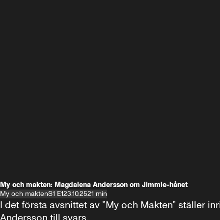
My och makten: Magdalena Andersson om Jimmie-hånet
My och makten
S1 E1
23.10.25
21 min
I det första avsnittet av ”My och Makten” ställe
Andersson till svars.