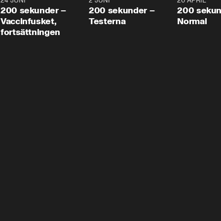
24 JUNI
5:00
2 JUNI
4:23
20 APRIL
200 sekunder –
200 sekunder –
200 sekun
Vaccinfusket,
Testerna
Normal
fortsättningen