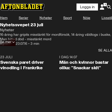
Logga in
Hem
Serier
Nyheter
Sport
Nöje
Livsstil
Nyhetssvepet 23 juli
Nyheter
16-åring har gripits misstänkt för mordförsök, 14-åring våldtogs i buske, 
Man hittad död - misstänkt mord
Se mer
Nyheter
•
23.07.16
•
3 min
SE ALLA
23 JULI
1:52
I DAG 14:07
Svenska paret driver
Män och kvinnor bastar
vinodling i Frankrike
olika: "Snackar skit"