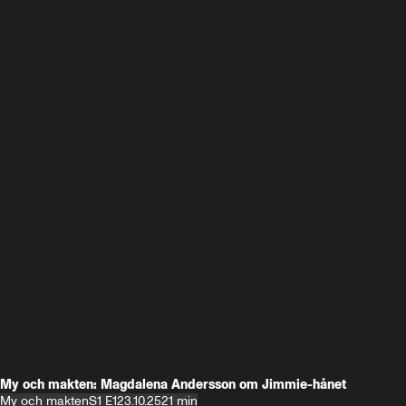
My och makten: Magdalena Andersson om Jimmie-hånet
My och makten
S1 E1
23.10.25
21 min