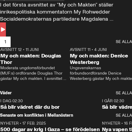
I det första avsnittet av ”My och Makten” ställer 
inrikespolitiska kommentatorn My Rohwedder 
Socialdemokraternas partiledare Magdalena 
Andersson till svars.
1
SE ALLA
AVSNITT 12
•
11 JUNI
26:27
AVSNITT 11
•
4 JUNI
2
My och makten: Douglas
My och makten: Denice
Thor
Westerberg
Moderata ungdomsförbundet 
Ungsvenskarnas 
(MUF:s) ordförande Douglas Thor 
förbundsordförande Denice 
gästar My och makten. I avsnittet 
Westerberg gästar My och makten.
diskuteras tonårsutvisningarna och 
avsnittet diskuteras migrationsfrå
hur Moderaterna ska locka väljare till 
och hur SD ska locka kvinnliga 
Väder
SE ALLA
valet i höst. 
väljare. 
I DAG 02:30
1:06
I GÅR 02:30
Så blir vädret där du bor
Så blir vädr
Senaste om konflikten i Mellanöstern
SE ALLA
NYHETER
•
17 FEB. 2025
0:45
NYHETER
•
16 F
500 dagar av krig i Gaza – se förödelsen
Nya vapen ti