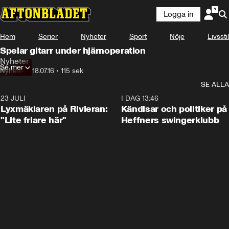
Logga in
Hem
Serier
Nyheter
Sport
Nöje
Livsstil
Spelar gitarr under hjärnoperation
Nyheter
Se mer
Nyheter
•
18.07.16
•
115 sek
SE ALLA
23 JULI
2:02
I DAG 13:46
Lyxmäklaren på Rivieran:
Kändisar och politiker på
"Lite friare här"
Heffners swingerklubb