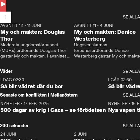
Andersson till svars.
1
SE ALLA
AVSNITT 12
•
11 JUNI
26:27
AVSNITT 11
•
4 JUNI
2
My och makten: Douglas
My och makten: Denice
Thor
Westerberg
Moderata ungdomsförbundet 
Ungsvenskarnas 
(MUF:s) ordförande Douglas Thor 
förbundsordförande Denice 
gästar My och makten. I avsnittet 
Westerberg gästar My och makten.
diskuteras tonårsutvisningarna och 
avsnittet diskuteras migrationsfrå
hur Moderaterna ska locka väljare till 
och hur SD ska locka kvinnliga 
Väder
SE ALLA
valet i höst. 
väljare. 
I DAG 02:30
1:06
I GÅR 02:30
Så blir vädret där du bor
Så blir vädr
Senaste om konflikten i Mellanöstern
SE ALLA
NYHETER
•
17 FEB. 2025
0:45
NYHETER
•
16 F
500 dagar av krig i Gaza – se förödelsen
Nya vapen ti
200 sekunder
SE ALLA
24 JUNI
5:00
2 JUNI