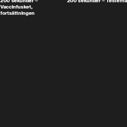
200 sekunder –
200 sekunder – Testern
Vaccinfusket,
fortsättningen