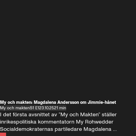
My och makten: Magdalena Andersson om Jimmie-hånet
My och makten
S1 E1
23.10.25
21 min
I det första avsnittet av ”My och Makten” ställer 
inrikespolitiska kommentatorn My Rohwedder 
Socialdemokraternas partiledare Magdalena 