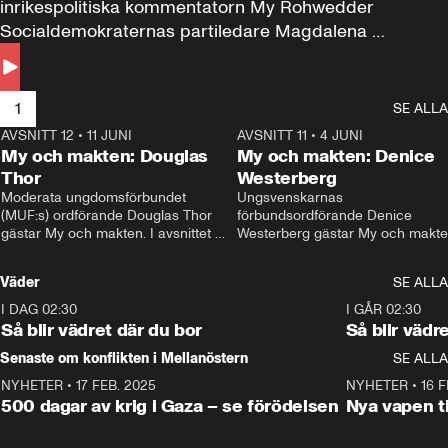
inrikespolitiska kommentatorn My Rohwedder 
Socialdemokraternas partiledare Magdalena 
Andersson till svars.
1
SE ALLA
AVSNITT 12
•
11 JUNI
26:27
AVSNITT 11
•
4 JUNI
2
My och makten: Douglas
My och makten: Denice
Thor
Westerberg
Moderata ungdomsförbundet 
Ungsvenskarnas 
(MUF:s) ordförande Douglas Thor 
förbundsordförande Denice 
gästar My och makten. I avsnittet 
Westerberg gästar My och makten.
diskuteras tonårsutvisningarna och 
avsnittet diskuteras migrationsfrå
hur Moderaterna ska locka väljare till 
och hur SD ska locka kvinnliga 
Väder
SE ALLA
valet i höst. 
väljare. 
I DAG 02:30
1:06
I GÅR 02:30
Så blir vädret där du bor
Så blir vädr
Senaste om konflikten i Mellanöstern
SE ALLA
NYHETER
•
17 FEB. 2025
0:45
NYHETER
•
16 F
500 dagar av krig i Gaza – se förödelsen
Nya vapen ti