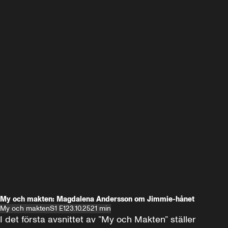
My och makten: Magdalena Andersson om Jimmie-hånet
My och makten
S1 E1
23.10.25
21 min
I det första avsnittet av ”My och Makten” ställer 