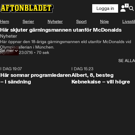
Logga in
Hem
Serier
Nyheter
Sport
Nöje
Livsstil
Här skjuter gärningsmannen utanför McDonalds
Nyheter
Här öppnar den 18-åriga gärningsmannen eld utanför McDonalds vid 
Olympiagallerian i München.
Se mer
Nyheter
•
23.07.16
•
70 sek
SE ALLA
I DAG 19:07
0:45
I DAG 15:23
Här somnar programledaren
Albert, 8, besteg
– i sändning
Kebnekaise – vill högre