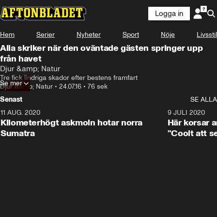
Logga in
Hem
Serier
Nyheter
Sport
Nöje
Livsstil
Alla skriker när den oväntade gästen springer upp
från havet
Djur &amp; Natur
Tre fick lindriga skador efter bestens framfart
Se mer
Djur &amp; Natur
•
24.07.16
•
76 sek
Senast
SE ALLA
11 AUG. 2020
0:41
9 JULI 2020
Kilometerhögt askmoln hotar norra
Här korsar 
Sumatra
"Coolt att s