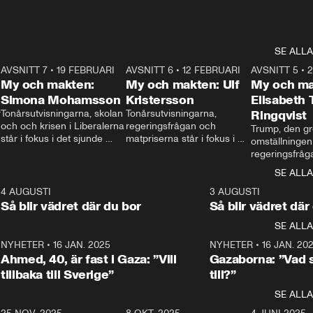
SE ALLA
7
AVSNITT 7
•
19 FEBRUARI
24:30
AVSNITT 6
•
12 FEBRUARI
27:30
AVSNITT 5
•
My och makten:
My och makten: Ulf
My och ma
Simona Mohamsson
Kristersson
Elisabeth
 
Tonårsutvisningarna, skolan 
Tonårsutvisningarna, 
Ringqvist
och och krisen i Liberalerna 
regeringsfrågan och 
Trump, den gr
står i fokus i det sjunde 
matpriserna står i fokus i 
omställningen
avsnittet av ”My och 
det sjätte avsnittet av ”My 
regeringsfråga
makten”. Se när 
och makten”. Se när 
centrum i det 
SE ALLA
Aftonbladets inrikespolitiska 
Aftonbladets inrikespolitiska 
avsnittet av ”
kommentator My 
kommentator My 
6
4 AUGUSTI
1:06
3 AUGUSTI
Makten”. Se nä
Rohwedder ställer 
Rohwedder ställer 
Så blir vädret där du bor
Så blir vädret där
Aftonbladets in
utbildnings- och 
statsminister Ulf Kristersson 
kommentator 
SE ALLA
integrationsminister Simona 
till svars.
Rohwedder stäl
Mohamsson till svars.
Centerpartiets
2
NYHETER
•
16 JAN. 2025
1:01
NYHETER
•
16 JAN. 20
Thand Ring till
Ahmed, 40, är fast i Gaza: ”Vill
Gazaborna: ”Vad s
tillbaka till Sverige”
till?”
SE ALLA