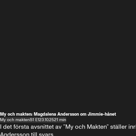
My och makten: Magdalena Andersson om Jimmie-hånet
My och makten
S1 E1
23.10.25
21 min
I det första avsnittet av ”My och Makten” ställe
Andersson till svars.