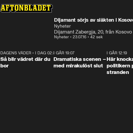
Dijamant sörjs av släkten i Kosov
Nyheter
Dijamant Zabergja, 20, från Kosovo
Nyheter
•
23.07.16
•
42 sek
DAGENS VÄDER
•
I DAG 02:30
1:06
I GÅR 19:07
0:42
I GÅR 12:19
Så blir vädret där du
Dramatiska scenen –
Här knock
bor
med mirakulöst slut
politikern 
stranden