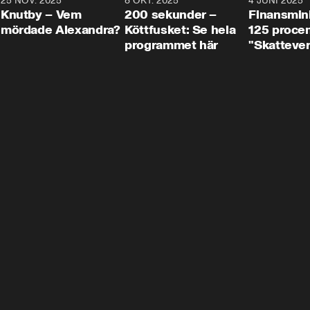
3
25 NOV. 2025
31:05
8 OKT. 2025
4:29
4 JUNI 2025
Knutby – Vem
200 sekunder –
Finansmin
mördade Alexandra?
Köttfusket: Se hela
125 procent
programmet här
"Skattever
viktig uppg