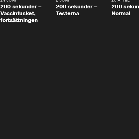
24 JUNI
5:00
2 JUNI
4:23
20 APRIL
200 sekunder –
200 sekunder –
200 sekun
Vaccinfusket,
Testerna
Normal
fortsättningen