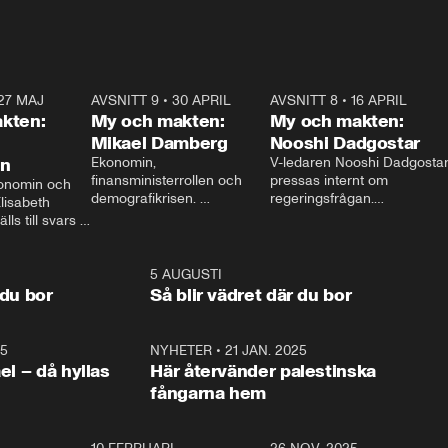
27 MAJ
3:51
AVSNITT 9
•
30 APRIL
24:00
AVSNITT 8
•
16 APRIL
25:1
kten:
My och makten:
My och makten:
Mikael Damberg
Nooshi Dadgostar
on
Ekonomin, 
V-ledaren Nooshi Dadgostar
finansministerrollen och 
pressas internt om 
onomin och 
demografikrisen. 
regeringsfrågan.

lisabeth 
Oppositionen ställs till svars 
I Aftonbladets 
ls till svars 
när Socialdemokraternas 
partiledarutfrågning ”My 
stern gästar 
Mikael Damberg gästar My 
och Makten” sätter hon ner 
My och Makten. 
och Makten. 
foten mot kritikerna:

1:06
5 AUGUSTI
1:0
– Vi ställer upp i val. Ska vi 
 du bor
Så blir vädret där du bor
vara med så sitter vi förstås 
25
1:22
NYHETER
•
21 JAN. 2025
0:5
ael – då hyllas
Här återvänder palestinska
fångarna hem