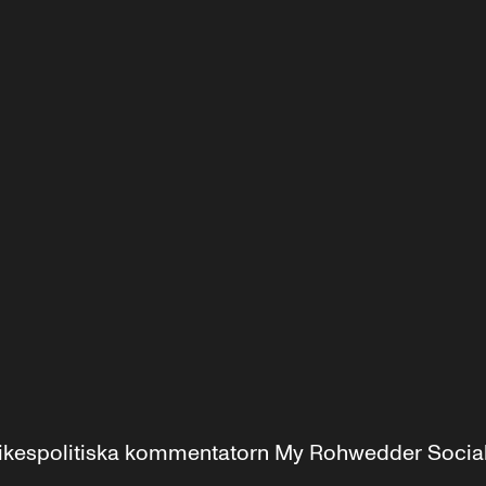
r inrikespolitiska kommentatorn My Rohwedder Soci