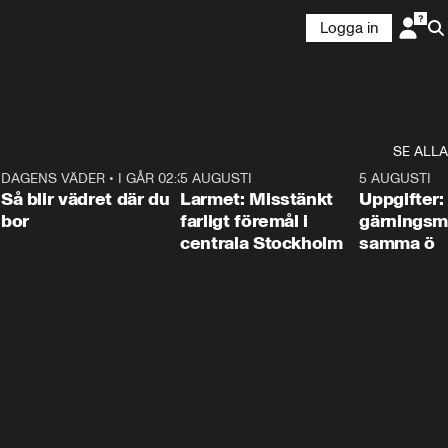
Logga in
SE ALLA
1
DAGENS VÄDER
•
I GÅR 02:30
1:06
5 AUGUSTI
0:35
5 AUGUSTI
Så blir vädret där du
Larmet: Misstänkt
Uppgifter:
bor
farligt föremål i
gärningsm
centrala Stockholm
samma ö