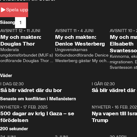
Spela upp
1
Säsong
AVSNITT 12
•
11 JUNI
26:27
AVSNITT 11
•
4 JUNI
23:40
AVSNITT 10
•
My och makten:
My och makten:
My och ma
Douglas Thor
Denice Westerberg
Elisabeth
Moderata 
Ungsvenskarnas 
Svantess
ungdomsförbundet (MUF:s) 
förbundsordförande Denice 
Kvinnorna, ek
ordförande Douglas Thor 
Westerberg gästar My och 
migrationen. E
gästar My och makten. I 
makten. I avsnittet 
Svantesson stäl
avsnittet diskuteras 
diskuteras migrationsfrågan 
när finansmini
Väder
tonårsutvisningarna och hur 
och hur SD ska locka 
Moderaterna ska locka 
kvinnliga väljare. 
I DAG 02:30
1:06
I GÅR 02:30
väljare till valet i höst. 
Så blir vädret där du bor
Så blir vädret där
Senaste om konflikten i Mellanöstern
NYHETER
•
17 FEB. 2025
0:45
NYHETER
•
16 FEB. 20
500 dagar av krig i Gaza – se
Nya vapen till Isr
förödelsen
Trump
200 sekunder