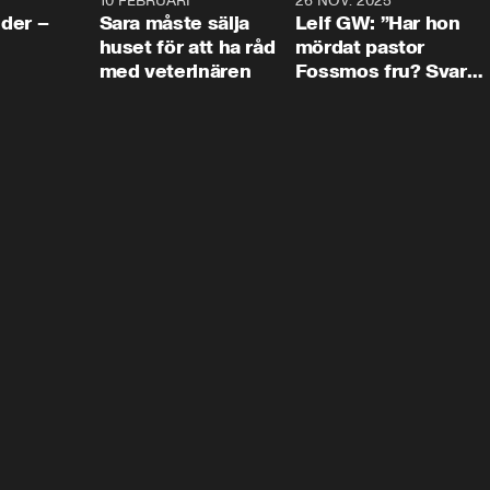
4:24
10 FEBRUARI
4:13
26 NOV. 2025
8:1
der –
Sara måste sälja
Leif GW: ”Har hon
huset för att ha råd
mördat pastor
med veterinären
Fossmos fru? Svar
nej.”