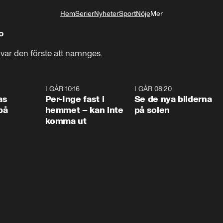
Hem
Serier
Nyheter
Sport
Nöje
Mer
Livsstil
o
 var den förste att namnges.
0:45
I GÅR 10:16
1:26
I GÅR 08:20
0:3
as
Per-Inge fast i
Se de nya bilderna
på
hemmet – kan inte
på solen
komma ut