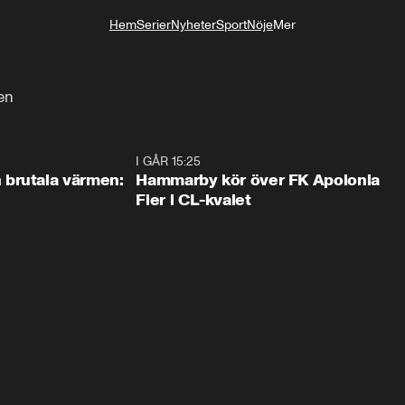
Hem
Serier
Nyheter
Sport
Nöje
Mer
Livsstil
en
0:46
I GÅR 15:25
1:3
brutala värmen:
Hammarby kör över FK Apolonia
Fier i CL-kvalet