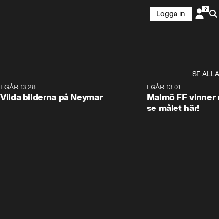
Logga in
SE ALLA
1
I GÅR 13:28
0:22
I GÅR 13:01
Vilda bilderna på Neymar
Malmö FF vinner 
se målet här!