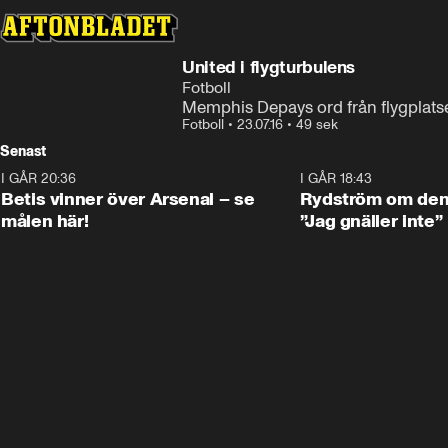
United i flygturbulens
Fotboll
Memphis Depays ord från flygplats
Fotboll
•
23.07.16
•
49 sek
Senast
I GÅR 20:36
1:30
I GÅR 18:43
Betis vinner över Arsenal – se
Rydström om den 
målen här!
”Jag gnäller inte”