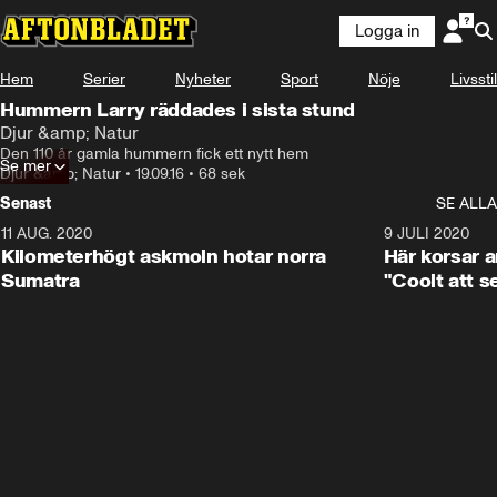
Logga in
Hem
Serier
Nyheter
Sport
Nöje
Livsstil
Hummern Larry räddades i sista stund
Djur &amp; Natur
Den 110 år gamla hummern fick ett nytt hem
Se mer
Djur &amp; Natur
•
19.09.16
•
68 sek
Senast
SE ALLA
11 AUG. 2020
0:41
9 JULI 2020
Kilometerhögt askmoln hotar norra
Här korsar 
Sumatra
"Coolt att s