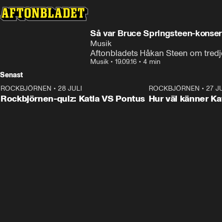
Så var Bruce Springsteen-konse
Musik
Aftonbladets Håkan Steen om tred
Musik
•
19.09.16
•
4 min
Senast
ROCKBJÖRNEN
•
28 JULI
0:15
ROCKBJÖRNEN
•
27 J
Rockbjörnen-quiz: Katia VS Pontus
Hur väl känner Ka