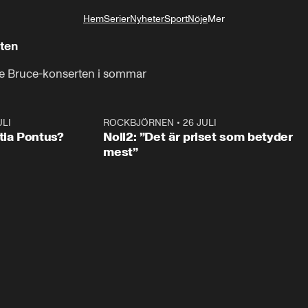
Hem
Serier
Nyheter
Sport
Nöje
Mer
Livsstil
rten
je Bruce-konserten i sommar
ULI
0:46
ROCKBJÖRNEN
•
26 JULI
0:3
tia Pontus?
Noll2: ”Det är priset som betyder
mest”