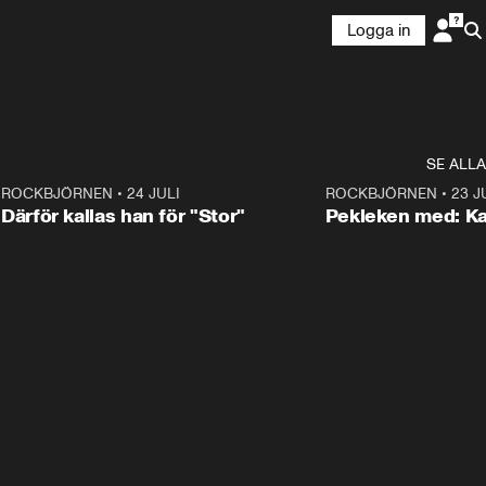
Logga in
SE ALLA
3
ROCKBJÖRNEN
•
24 JULI
0:28
ROCKBJÖRNEN
•
23 J
Därför kallas han för "Stor"
Pekleken med: Ka