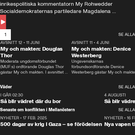
inrikespolitiska kommentatorn My Rohwedder 
Socialdemokraternas partiledare Magdalena 
Andersson till svars.
1
SE ALLA
AVSNITT 12
•
11 JUNI
26:27
AVSNITT 11
•
4 JUNI
2
My och makten: Douglas
My och makten: Denice
Thor
Westerberg
Moderata ungdomsförbundet 
Ungsvenskarnas 
(MUF:s) ordförande Douglas Thor 
förbundsordförande Denice 
gästar My och makten. I avsnittet 
Westerberg gästar My och makten.
diskuteras tonårsutvisningarna och 
avsnittet diskuteras migrationsfrå
hur Moderaterna ska locka väljare till 
och hur SD ska locka kvinnliga 
Väder
SE ALLA
valet i höst. 
väljare. 
I GÅR 02:30
1:06
4 AUGUSTI
Så blir vädret där du bor
Så blir vädr
Senaste om konflikten i Mellanöstern
SE ALLA
NYHETER
•
17 FEB. 2025
0:45
NYHETER
•
16 F
500 dagar av krig i Gaza – se förödelsen
Nya vapen ti