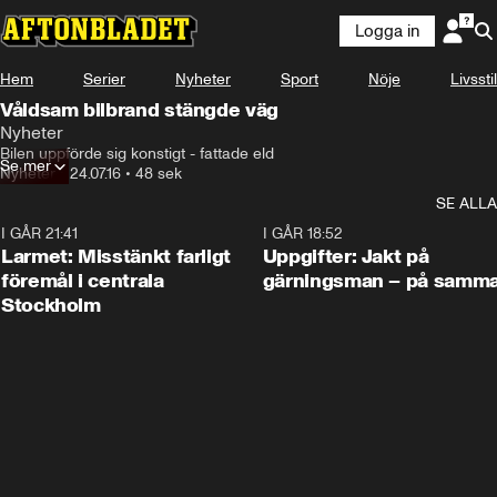
Logga in
Hem
Serier
Nyheter
Sport
Nöje
Livsstil
Våldsam bilbrand stängde väg
Nyheter
Bilen uppförde sig konstigt - fattade eld
Se mer
Nyheter
•
24.07.16
•
48 sek
SE ALLA
I GÅR 21:41
0:35
I GÅR 18:52
Larmet: Misstänkt farligt
Uppgifter: Jakt på
föremål i centrala
gärningsman – på samma
Stockholm