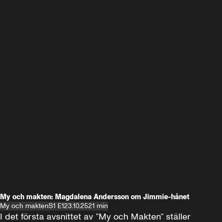
My och makten: Magdalena Andersson om Jimmie-hånet
My och makten
S1 E1
23.10.25
21 min
I det första avsnittet av ”My och Makten” ställer 