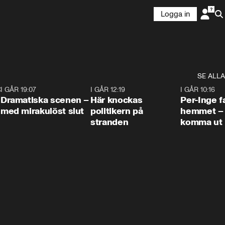
Logga in
SE ALLA
:30
6
I GÅR 19:07
0:42
I GÅR 12:19
0:45
I GÅR 10:16
Dramatiska scenen –
Här knockas
Per-Inge fa
med mirakulöst slut
politikern på
hemmet – 
stranden
komma ut