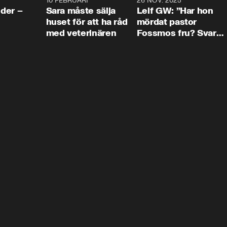
4:24
10 FEBRUARI
4:13
26 NOV. 2025
8:1
der –
Sara måste sälja
Leif GW: ”Har hon
huset för att ha råd
mördat pastor
med veterinären
Fossmos fru? Svar
nej.”