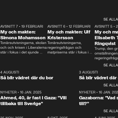
SE ALLA
7
AVSNITT 7
•
19 FEBRUARI
24:30
AVSNITT 6
•
12 FEBRUARI
27:30
AVSNITT 5
•
My och makten:
My och makten: Ulf
My och ma
Simona Mohamsson
Kristersson
Elisabeth
 
Tonårsutvisningarna, skolan 
Tonårsutvisningarna, 
Ringqvist
och och krisen i Liberalerna 
regeringsfrågan och 
Trump, den gr
står i fokus i det sjunde 
matpriserna står i fokus i 
omställningen
avsnittet av ”My och 
det sjätte avsnittet av ”My 
regeringsfråga
makten”. Se när 
och makten”. Se när 
centrum i det 
SE ALLA
Aftonbladets inrikespolitiska 
Aftonbladets inrikespolitiska 
avsnittet av ”
kommentator My 
kommentator My 
6
4 AUGUSTI
1:06
3 AUGUSTI
Makten”. Se nä
Rohwedder ställer 
Rohwedder ställer 
Så blir vädret där du bor
Så blir vädret där
Aftonbladets in
utbildnings- och 
statsminister Ulf Kristersson 
kommentator 
SE ALLA
integrationsminister Simona 
till svars.
Rohwedder stäl
Mohamsson till svars.
Centerpartiets
2
NYHETER
•
16 JAN. 2025
1:01
NYHETER
•
16 JAN. 20
Thand Ring till
Ahmed, 40, är fast i Gaza: ”Vill
Gazaborna: ”Vad s
tillbaka till Sverige”
till?”
SE ALLA