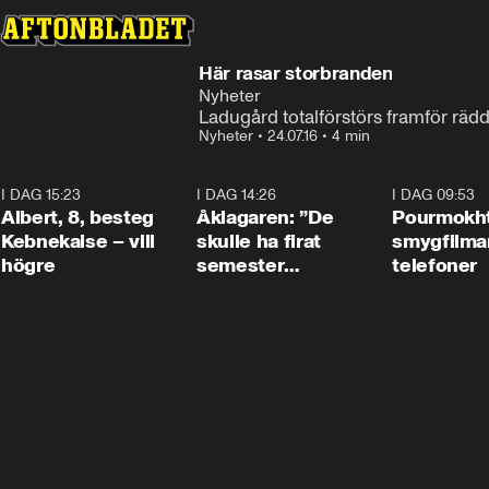
Här rasar storbranden
Nyheter
Ladugård totalförstörs framför räd
Nyheter
•
24.07.16
•
4 min
I DAG 15:23
0:54
I DAG 14:26
1:54
I DAG 09:53
Albert, 8, besteg
Åklagaren: ”De
Pourmokht
Kebnekaise – vill
skulle ha firat
smygfilma
högre
semester
telefoner
tillsammans”