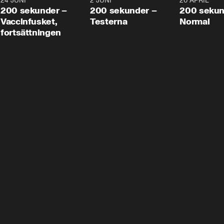
24 JUNI
5:00
2 JUNI
4:23
20 APRIL
200 sekunder –
200 sekunder –
200 sekun
Vaccinfusket,
Testerna
Normal
fortsättningen