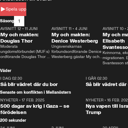
Spela upp
1
Säsong
AVSNITT 12
•
11 JUNI
26:27
AVSNITT 11
•
4 JUNI
23:40
AVSNITT 10
•
My och makten:
My och makten:
My och ma
Douglas Thor
Denice Westerberg
Elisabeth
Moderata 
Ungsvenskarnas 
Svantess
ungdomsförbundet (MUF:s) 
förbundsordförande Denice 
Kvinnorna, ek
ordförande Douglas Thor 
Westerberg gästar My och 
migrationen. E
gästar My och makten. I 
makten. I avsnittet 
Svantesson stäl
avsnittet diskuteras 
diskuteras migrationsfrågan 
när finansmini
Väder
tonårsutvisningarna och hur 
och hur SD ska locka 
Moderaterna ska locka 
kvinnliga väljare. 
I DAG 02:30
1:06
I GÅR 02:30
väljare till valet i höst. 
Så blir vädret där du bor
Så blir vädret där
Senaste om konflikten i Mellanöstern
NYHETER
•
17 FEB. 2025
0:45
NYHETER
•
16 FEB. 20
500 dagar av krig i Gaza – se
Nya vapen till Isr
förödelsen
Trump
200 sekunder