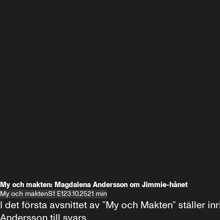
My och makten: Magdalena Andersson om Jimmie-hånet
My och makten
S1 E1
23.10.25
21 min
I det första avsnittet av ”My och Makten” ställe
Andersson till svars.