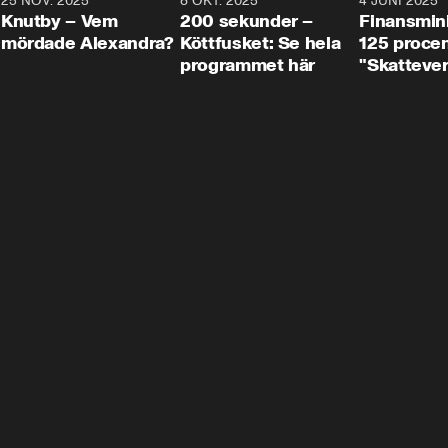
3
25 NOV. 2025
31:05
8 OKT. 2025
4:29
4 JUNI 2025
Knutby – Vem
200 sekunder –
Finansmin
mördade Alexandra?
Köttfusket: Se hela
125 procent
programmet här
"Skattever
viktig uppg