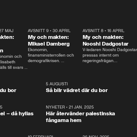
27 MAJ
3:51
AVSNITT 9
•
30 APRIL
24:00
AVSNITT 8
•
16 APRIL
25:1
kten:
My och makten:
My och makten:
Mikael Damberg
Nooshi Dadgostar
on
Ekonomin, 
V-ledaren Nooshi Dadgostar
finansministerrollen och 
pressas internt om 
onomin och 
demografikrisen. 
regeringsfrågan.

lisabeth 
Oppositionen ställs till svars 
I Aftonbladets 
ls till svars 
när Socialdemokraternas 
partiledarutfrågning ”My 
stern gästar 
Mikael Damberg gästar My 
och Makten” sätter hon ner 
My och Makten. 
och Makten. 
foten mot kritikerna:

1:06
5 AUGUSTI
1:0
– Vi ställer upp i val. Ska vi 
 du bor
Så blir vädret där du bor
vara med så sitter vi förstås 
25
1:22
NYHETER
•
21 JAN. 2025
0:5
ael – då hyllas
Här återvänder palestinska
fångarna hem