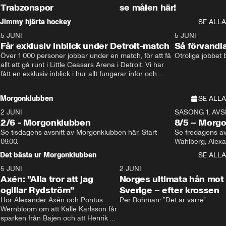
Trabzonspor
se målen här!
Jimmy hjärta hockey
SE ALLA
5 JUNI
11:14
5 JUNI
Får exklusiv inblick under Detroit-match
Så förvandl
Över 1 000 personer jobbar under en match, för att få 
Otroliga jobbet
allt att gå runt i Little Ceasars Arena i Detroit. Vi har 
fått en exklusiv inblick i hur allt fungerar inför och 
under match i världens bästa hockeyliga
Morgonklubben
SE ALLA
2 JUNI
SÄSONG 1, AVSN
2/6 - Morgonklubben
8/5 – Morg
Se tisdagens avsnitt av Morgonklubben här. Start 
Se fredagens av
09.00. 
Det bästa ur Morgonklubben
SE ALLA
5 JUNI
0:44
2 JUNI
Axén: ”Alla tror att jag
Norges ultimata hån mot
ogillar Rydström”
Sverige – efter krossen
Hör Alexander Axén och Pontus 
Per Bohman: ”Det är värre”
Wernbloom om att Kalle Karlsson får 
sparken från Bajen och att Henrik 