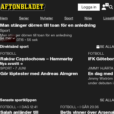
Logga in
Hem
Serier
Nyheter
Sport
Nöje
Livsstil
Man stänger dörren till toan för en anledning
Sport
Man stänger dörren till toan för en anledning
Se mer
Sport
•
24.07.16
•
56 sek
Direktsänd sport
SE ALLA
FOTBOLL
FOTBOLL
LIVE
Plus
Plus
Raków Częstochowa – Hammarby
IFK Götebor
Nya avsnitt →
SPORT
•
7 JUNI
16:36
JIMMY HJÄRTA
Gör löptester med Andreas Almgren
En dag med 
Jimmy Wixtröm 
under debuten i
Senaste sportklippen
SE ALLA
FOTBOLL
•
I DAG 12:41
0:42
FOTBOLL
•
I GÅR 20:36
Salah anländer till
Betis vinner över Arsena