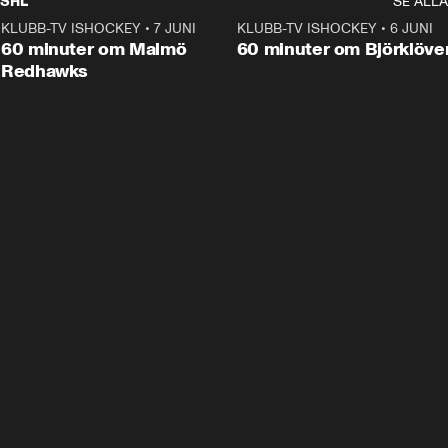
SHL
SE ALLA
KLUBB-TV ISHOCKEY
•
7 JUNI
1:02:53
KLUBB-TV ISHOCKEY
•
6 JUNI
1:0
Plus
60 minuter om Malmö
60 minuter om Björklöve
Redhawks