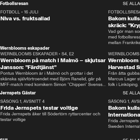
Rydström tar över
Fotbollsresan
SE ALLA
FOTBOLL
•
16 JULI
0:44
FOTBOLLSRES
Niva vs. fruktsallad
Bakom kulis
skräck: ”Kry
Vad gör man som
med fotbollsres
Wernblooms eskapader
WERNBLOOMS ESKAPADER
•
S4, E2
38:23
WERNBLOOMS 
Wernbloom på match i Malmö – skjutsar
Wernbloom 
Jansson: ”Färdtjänst”
Harvestad 
Pontus Wernbloom är i Malmö och grottar i det 
Från åtta gubbar 
skånska självförtroendet med Björn Ranelid, går på 
Marcus Lager sta
MFF-match med komikern Simon ”Chippen” Svensson 
folk i Linköping
och hjälper skadade stjärnbacken Pontus Jansson 
och Wernbloom kl
Jernspets Gästar
SE ALLA
hem. 
SÄSONG 1, AVSNITT 4
13:37
SÄSONG 1, AVS
Frida Jernspets testar voltige
Bakom kuli
Frida Jernspets åker till Södertörn ryttarcenter och 
Internation
testar voltige
Frida Jernspets 
Sweden Interna