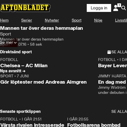
Logga in
Hem
Serier
Nyheter
Sport
Nöje
Livsstil
Mannen tar över deras hemmaplan
Sport
Mannen tar över deras hemmaplan
Se mer
Sport
•
24.07.16
•
58 sek
Direktsänd sport
SE ALLA
FOTBOLL
FOTBOLL
•
I D
LIVE
Plus
Plus
Chelsea – AC Milan
Bayer Lever
Nya avsnitt →
SPORT
•
7 JUNI
16:36
JIMMY HJÄRTA
Gör löptester med Andreas Almgren
En dag med 
Jimmy Wixtröm 
under debuten i
Senaste sportklippen
SE ALLA
FOTBOLL
•
I GÅR 21:51
0:31
I GÅR 20:55
Värsta rivalen intresserade
Fotbollsarena bombad