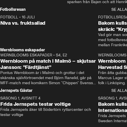
sparken från Bajen och att Henrik
Rydström tar över
Fotbollsresan
SE ALLA
FOTBOLL
•
16 JULI
0:44
FOTBOLLSRES
Niva vs. fruktsallad
Bakom kulis
skräck: ”Kry
Vad gör man som
med fotbollsres
Wernblooms eskapader
WERNBLOOMS ESKAPADER
•
S4, E2
38:23
WERNBLOOMS 
Wernbloom på match i Malmö – skjutsar
Wernbloom 
Jansson: ”Färdtjänst”
Harvestad 
Pontus Wernbloom är i Malmö och grottar i det 
Från åtta gubbar 
skånska självförtroendet med Björn Ranelid, går på 
Marcus Lager sta
MFF-match med komikern Simon ”Chippen” Svensson 
folk i Linköping
och hjälper skadade stjärnbacken Pontus Jansson 
och Wernbloom kl
Jernspets Gästar
SE ALLA
hem. 
SÄSONG 1, AVSNITT 4
13:37
SÄSONG 1, AVS
Frida Jernspets testar voltige
Bakom kuli
Frida Jernspets åker till Södertörn ryttarcenter och 
Internation
testar voltige
Frida Jernspets 
Sweden Interna