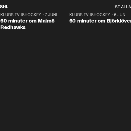
SHL
SE ALLA
KLUBB-TV ISHOCKEY
•
7 JUNI
1:02:53
KLUBB-TV ISHOCKEY
•
6 JUNI
1:0
Plus
60 minuter om Malmö
60 minuter om Björklöve
Redhawks