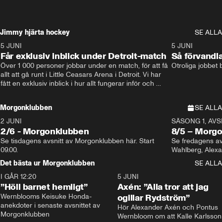
Jimmy hjärta hockey
SE ALLA
5 JUNI
11:14
5 JUNI
Får exklusiv inblick under Detroit-match
Så förvandl
Över 1 000 personer jobbar under en match, för att få 
Otroliga jobbet
allt att gå runt i Little Ceasars Arena i Detroit. Vi har 
fått en exklusiv inblick i hur allt fungerar inför och 
under match i världens bästa hockeyliga
Morgonklubben
SE ALLA
2 JUNI
SÄSONG 1, AVSN
2/6 - Morgonklubben
8/5 – Morg
Se tisdagens avsnitt av Morgonklubben här. Start 
Se fredagens av
09.00. 
Det bästa ur Morgonklubben
SE ALLA
I GÅR 12:20
1:14
5 JUNI
”Höll barnet hemligt”
Axén: ”Alla tror att jag
Wernblooms Keisuke Honda-
ogillar Rydström”
anekdoter i senaste avsnittet av 
Hör Alexander Axén och Pontus 
Morgonklubben
Wernbloom om att Kalle Karlsson 