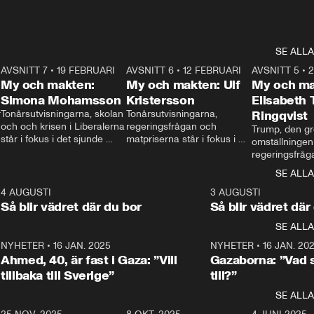
SE ALLA
7
AVSNITT 7
•
19 FEBRUARI
24:30
AVSNITT 6
•
12 FEBRUARI
27:30
AVSNITT 5
•
My och makten:
My och makten: Ulf
My och ma
Simona Mohamsson
Kristersson
Elisabeth
 
Tonårsutvisningarna, skolan 
Tonårsutvisningarna, 
Ringqvist
och och krisen i Liberalerna 
regeringsfrågan och 
Trump, den gr
står i fokus i det sjunde 
matpriserna står i fokus i 
omställningen
avsnittet av ”My och 
det sjätte avsnittet av ”My 
regeringsfråga
makten”. Se när 
och makten”. Se när 
centrum i det 
SE ALLA
Aftonbladets inrikespolitiska 
Aftonbladets inrikespolitiska 
avsnittet av ”
kommentator My 
kommentator My 
6
4 AUGUSTI
1:06
3 AUGUSTI
Makten”. Se nä
Rohwedder ställer 
Rohwedder ställer 
Så blir vädret där du bor
Så blir vädret där
Aftonbladets in
utbildnings- och 
statsminister Ulf Kristersson 
kommentator 
SE ALLA
integrationsminister Simona 
till svars.
Rohwedder stäl
Mohamsson till svars.
Centerpartiets
2
NYHETER
•
16 JAN. 2025
1:01
NYHETER
•
16 JAN. 20
Thand Ring till
Ahmed, 40, är fast i Gaza: ”Vill
Gazaborna: ”Vad s
tillbaka till Sverige”
till?”
SE ALLA