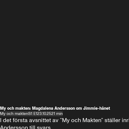
My och makten: Magdalena Andersson om Jimmie-hånet
My och makten
S1 E1
23.10.25
21 min
I det första avsnittet av ”My och Makten” ställe
Andersson till svars.