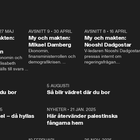
27 MAJ
3:51
AVSNITT 9
•
30 APRIL
24:00
AVSNITT 8
•
16 APRIL
25:1
kten:
My och makten:
My och makten:
Mikael Damberg
Nooshi Dadgostar
on
Ekonomin, 
V-ledaren Nooshi Dadgostar
finansministerrollen och 
pressas internt om 
onomin och 
demografikrisen. 
regeringsfrågan.

lisabeth 
Oppositionen ställs till svars 
I Aftonbladets 
ls till svars 
när Socialdemokraternas 
partiledarutfrågning ”My 
stern gästar 
Mikael Damberg gästar My 
och Makten” sätter hon ner 
My och Makten. 
och Makten. 
foten mot kritikerna:

1:06
5 AUGUSTI
1:0
– Vi ställer upp i val. Ska vi 
 du bor
Så blir vädret där du bor
vara med så sitter vi förstås 
25
1:22
NYHETER
•
21 JAN. 2025
0:5
ael – då hyllas
Här återvänder palestinska
fångarna hem