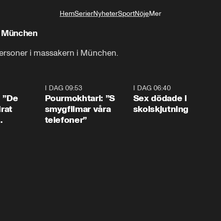
Hem
Serier
Nyheter
Sport
Nöje
Mer
Livsstil
i München
personer i massakern i München.
1:54
I DAG 09:53
1:36
I DAG 06:40
0:4
: ”De
Pourmokhtari: ”S
Sex dödade i
irat
smygfilmar våra
skolskjutning
telefoner”
ns”