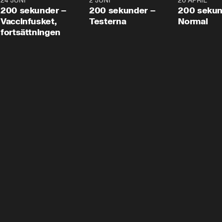
24 JUNI
5:00
2 JUNI
4:23
20 APRIL
200 sekunder –
200 sekunder –
200 sekun
Vaccinfusket,
Testerna
Normal
fortsättningen