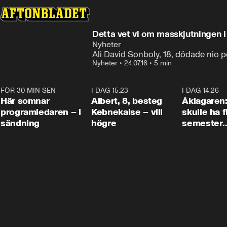
Detta vet vi om masskjutningen 
Nyheter
Ali David Sonboly, 18, dödade nio 
Nyheter
•
24.07.16
•
5 min
FÖR 30 MIN SEN
0:45
I DAG 15:23
0:54
I DAG 14:26
Här somnar
Albert, 8, besteg
Åklagaren
programledaren – i
Kebnekaise – vill
skulle ha f
sändning
högre
semester
tillsamma