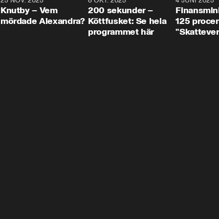
3
25 NOV. 2025
31:05
8 OKT. 2025
4:29
4 JUNI 2025
Knutby – Vem
200 sekunder –
Finansmin
mördade Alexandra?
Köttfusket: Se hela
125 procent
programmet här
"Skattever
viktig uppg