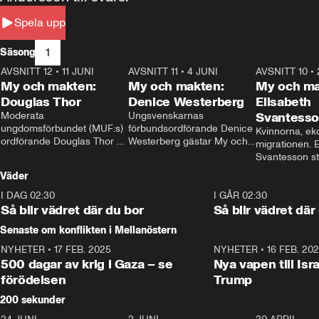
Spela upp
1
Säsong
AVSNITT 12
•
11 JUNI
26:27
AVSNITT 11
•
4 JUNI
23:40
AVSNITT 10
•
My och makten:
My och makten:
My och ma
Douglas Thor
Denice Westerberg
Elisabeth
Moderata 
Ungsvenskarnas 
Svantess
ungdomsförbundet (MUF:s) 
förbundsordförande Denice 
Kvinnorna, ek
ordförande Douglas Thor 
Westerberg gästar My och 
migrationen. E
gästar My och makten. I 
makten. I avsnittet 
Svantesson stäl
avsnittet diskuteras 
diskuteras migrationsfrågan 
när finansmini
Väder
tonårsutvisningarna och hur 
och hur SD ska locka 
Moderaterna ska locka 
kvinnliga väljare. 
I DAG 02:30
1:06
I GÅR 02:30
väljare till valet i höst. 
Så blir vädret där du bor
Så blir vädret där
Senaste om konflikten i Mellanöstern
NYHETER
•
17 FEB. 2025
0:45
NYHETER
•
16 FEB. 20
500 dagar av krig i Gaza – se
Nya vapen till Isr
förödelsen
Trump
200 sekunder