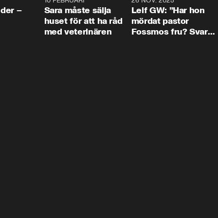
4:24
10 FEBRUARI
4:13
26 NOV. 2025
8:1
der –
Sara måste sälja
Leif GW: ”Har hon
huset för att ha råd
mördat pastor
med veterinären
Fossmos fru? Svar
nej.”