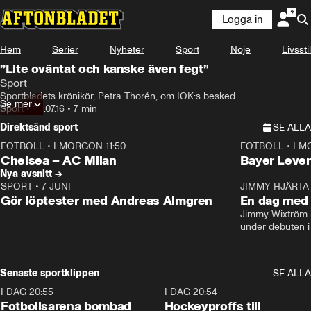
Logga in
Hem
Serier
Nyheter
Sport
Nöje
Livsstil
”Lite oväntat och kanske även fegt”
Sport
Sportbladets krönikör, Petra Thorén, om IOK:s besked
Se mer
Sport
•
24.07.16
•
7 min
Direktsänd sport
SE ALLA
FOTBOLL
•
I MORGON 11:50
FOTBOLL
•
I M
Plus
Plus
Chelsea – AC Milan
Bayer Lever
Nya avsnitt →
SPORT
•
7 JUNI
16:36
JIMMY HJÄRTA
Gör löptester med Andreas Almgren
En dag med 
Jimmy Wixtröm 
under debuten i
Senaste sportklippen
SE ALLA
I DAG 20:55
0:29
I DAG 20:54
Fotbollsarena bombad
Hockeyproffs till