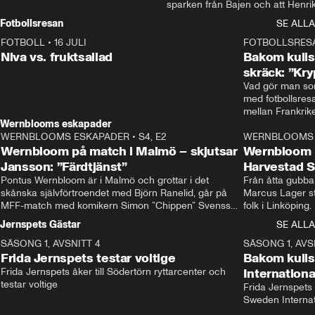
sparken från Bajen och att Henrik
Rydström tar över
Fotbollsresan
SE ALLA
FOTBOLL
•
16 JULI
0:44
FOTBOLLSRES
Niva vs. fruktsallad
Bakom kulis
skräck: ”Kry
Vad gör man som
med fotbollsres
Wernblooms eskapader
WERNBLOOMS ESKAPADER
•
S4, E2
38:23
WERNBLOOMS 
Wernbloom på match i Malmö – skjutsar
Wernbloom 
Jansson: ”Färdtjänst”
Harvestad 
Pontus Wernbloom är i Malmö och grottar i det 
Från åtta gubbar 
skånska självförtroendet med Björn Ranelid, går på 
Marcus Lager sta
MFF-match med komikern Simon ”Chippen” Svensson 
folk i Linköping
och hjälper skadade stjärnbacken Pontus Jansson 
och Wernbloom kl
Jernspets Gästar
SE ALLA
hem. 
SÄSONG 1, AVSNITT 4
13:37
SÄSONG 1, AVS
Frida Jernspets testar voltige
Bakom kuli
Frida Jernspets åker till Södertörn ryttarcenter och 
Internation
testar voltige
Frida Jernspets 
Sweden Interna