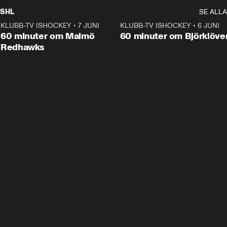
SHL
SE ALLA
KLUBB-TV ISHOCKEY
•
7 JUNI
1:02:53
KLUBB-TV ISHOCKEY
•
6 JUNI
1:0
Plus
60 minuter om Malmö
60 minuter om Björklöve
Redhawks