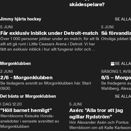
skådespelare?
Jimmy hjärta hockey
SE ALLA
5 JUNI
11:14
5 JUNI
Får exklusiv inblick under Detroit-match
Så förvandl
Över 1 000 personer jobbar under en match, för att få 
Otroliga jobbet
allt att gå runt i Little Ceasars Arena i Detroit. Vi har 
fått en exklusiv inblick i hur allt fungerar inför och 
under match i världens bästa hockeyliga
Morgonklubben
SE ALLA
2 JUNI
SÄSONG 1, AVSN
2/6 - Morgonklubben
8/5 – Morg
Se tisdagens avsnitt av Morgonklubben här. Start 
Se fredagens av
09.00. 
Det bästa ur Morgonklubben
SE ALLA
I DAG 12:20
1:14
5 JUNI
”Höll barnet hemligt”
Axén: ”Alla tror att jag
Wernblooms Keisuke Honda-
ogillar Rydström”
anekdoter i senaste avsnittet av 
Hör Alexander Axén och Pontus 
Morgonklubben
Wernbloom om att Kalle Karlsson 