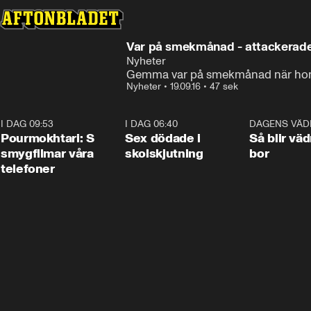
Var på smekmånad - attackerades
Nyheter
Gemma var på smekmånad när hon a
Nyheter
•
19.09.16
•
47 sek
I DAG 09:53
1:36
I DAG 06:40
0:47
DAGENS VÄD
Pourmokhtari: S
Sex dödade i
Så blir väd
smygfilmar våra
skolskjutning
bor
telefoner