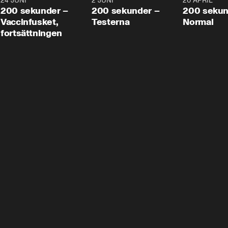
24 JUNI
5:00
2 JUNI
4:23
20 APRIL
200 sekunder –
200 sekunder –
200 sekun
Vaccinfusket,
Testerna
Normal
fortsättningen