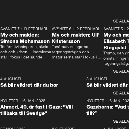
SE ALLA
7
AVSNITT 7
•
19 FEBRUARI
24:30
AVSNITT 6
•
12 FEBRUARI
27:30
AVSNITT 5
•
My och makten:
My och makten: Ulf
My och ma
Simona Mohamsson
Kristersson
Elisabeth
 
Tonårsutvisningarna, skolan 
Tonårsutvisningarna, 
Ringqvist
och och krisen i Liberalerna 
regeringsfrågan och 
Trump, den gr
står i fokus i det sjunde 
matpriserna står i fokus i 
omställningen
avsnittet av ”My och 
det sjätte avsnittet av ”My 
regeringsfråga
makten”. Se när 
och makten”. Se när 
centrum i det 
SE ALLA
Aftonbladets inrikespolitiska 
Aftonbladets inrikespolitiska 
avsnittet av ”
kommentator My 
kommentator My 
6
4 AUGUSTI
1:06
3 AUGUSTI
Makten”. Se nä
Rohwedder ställer 
Rohwedder ställer 
Så blir vädret där du bor
Så blir vädret där
Aftonbladets in
utbildnings- och 
statsminister Ulf Kristersson 
kommentator 
SE ALLA
integrationsminister Simona 
till svars.
Rohwedder stäl
Mohamsson till svars.
Centerpartiets
2
NYHETER
•
16 JAN. 2025
1:01
NYHETER
•
16 JAN. 20
Thand Ring till
Ahmed, 40, är fast i Gaza: ”Vill
Gazaborna: ”Vad s
tillbaka till Sverige”
till?”
SE ALLA