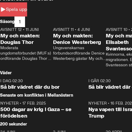
Spela upp
1
Säsong
AVSNITT 12
•
11 JUNI
26:27
AVSNITT 11
•
4 JUNI
23:40
AVSNITT 10
•
My och makten:
My och makten:
My och ma
Douglas Thor
Denice Westerberg
Elisabeth
Moderata 
Ungsvenskarnas 
Svantess
ungdomsförbundet (MUF:s) 
förbundsordförande Denice 
Kvinnorna, ek
ordförande Douglas Thor 
Westerberg gästar My och 
migrationen. E
gästar My och makten. I 
makten. I avsnittet 
Svantesson stäl
avsnittet diskuteras 
diskuteras migrationsfrågan 
när finansmini
Väder
tonårsutvisningarna och hur 
och hur SD ska locka 
Moderaterna ska locka 
kvinnliga väljare. 
I DAG 02:30
1:06
I GÅR 02:30
väljare till valet i höst. 
Så blir vädret där du bor
Så blir vädret där
Senaste om konflikten i Mellanöstern
NYHETER
•
17 FEB. 2025
0:45
NYHETER
•
16 FEB. 20
500 dagar av krig i Gaza – se
Nya vapen till Isr
förödelsen
Trump
200 sekunder