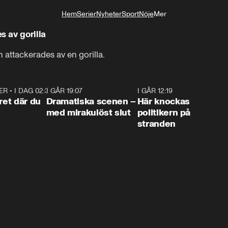
Hem
Serier
Nyheter
Sport
Nöje
Mer
Livsstil
 av gorilla
ttackerades av en gorilla.
ER
•
I DAG 02:30
1:06
I GÅR 19:07
0:42
I GÅR 12:19
0:4
ret där du
Dramatiska scenen –
Här knockas
med mirakulöst slut
politikern på
stranden