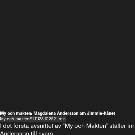
My och makten: Magdalena Andersson om Jimmie-hånet
My och makten
S1 E1
23.10.25
21 min
I det första avsnittet av ”My och Makten” ställe
Andersson till svars.