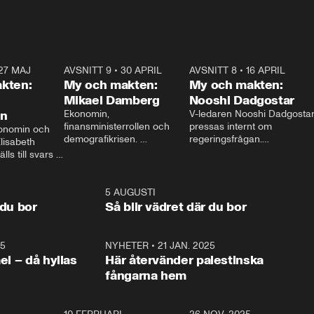
27 MAJ
3:51
AVSNITT 9
•
30 APRIL
24:00
AVSNITT 8
•
16 APRIL
25:1
kten:
My och makten:
My och makten:
Mikael Damberg
Nooshi Dadgostar
on
Ekonomin, 
V-ledaren Nooshi Dadgostar
finansministerrollen och 
pressas internt om 
onomin och 
demografikrisen. 
regeringsfrågan.

lisabeth 
Oppositionen ställs till svars 
I Aftonbladets 
ls till svars 
när Socialdemokraternas 
partiledarutfrågning ”My 
stern gästar 
Mikael Damberg gästar My 
och Makten” sätter hon ner 
My och Makten. 
och Makten. 
foten mot kritikerna:

1:06
5 AUGUSTI
1:0
– Vi ställer upp i val. Ska vi 
 du bor
Så blir vädret där du bor
vara med så sitter vi förstås 
25
1:22
NYHETER
•
21 JAN. 2025
0:5
ael – då hyllas
Här återvänder palestinska
fångarna hem