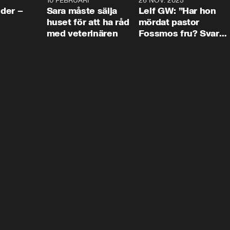
4:24
10 FEBRUARI
4:13
26 NOV. 2025
8:1
der –
Sara måste sälja
Leif GW: ”Har hon
huset för att ha råd
mördat pastor
med veterinären
Fossmos fru? Svar
nej.”