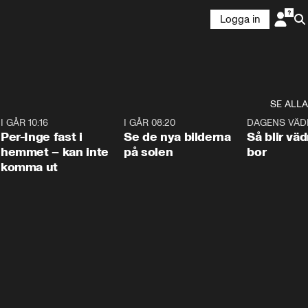
Logga in
SE ALLA
5
I GÅR 10:16
1:26
I GÅR 08:20
0:31
DAGENS VÄD
Per-Inge fast i
Se de nya bilderna
Så blir väd
hemmet – kan inte
på solen
bor
komma ut