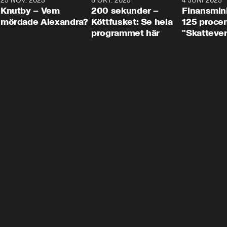
3
25 NOV. 2025
31:05
8 OKT. 2025
4:29
4 JUNI 2025
Knutby – Vem
200 sekunder –
Finansmin
mördade Alexandra?
Köttfusket: Se hela
125 procent
programmet här
"Skattever
viktig uppg