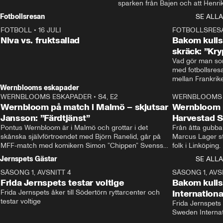
sparken från Bajen och att Henrik
Rydström tar över
Fotbollsresan
SE ALLA
FOTBOLL
•
16 JULI
0:44
FOTBOLLSRES
Niva vs. fruktsallad
Bakom kulis
skräck: ”Kry
Vad gör man som
med fotbollsres
Wernblooms eskapader
WERNBLOOMS ESKAPADER
•
S4, E2
38:23
WERNBLOOMS 
Wernbloom på match i Malmö – skjutsar
Wernbloom 
Jansson: ”Färdtjänst”
Harvestad 
Pontus Wernbloom är i Malmö och grottar i det 
Från åtta gubbar 
skånska självförtroendet med Björn Ranelid, går på 
Marcus Lager sta
MFF-match med komikern Simon ”Chippen” Svensson 
folk i Linköping
och hjälper skadade stjärnbacken Pontus Jansson 
och Wernbloom kl
Jernspets Gästar
SE ALLA
hem. 
SÄSONG 1, AVSNITT 4
13:37
SÄSONG 1, AVS
Frida Jernspets testar voltige
Bakom kuli
Frida Jernspets åker till Södertörn ryttarcenter och 
Internation
testar voltige
Frida Jernspets 
Sweden Interna