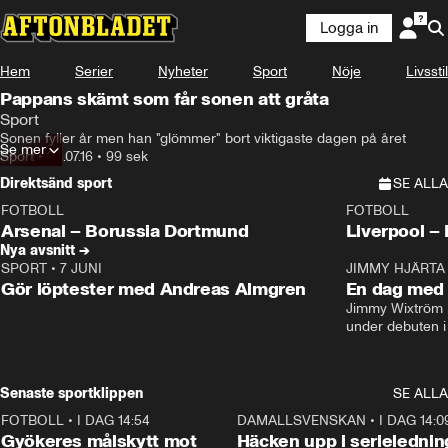
Logga in
Hem
Serier
Nyheter
Sport
Nöje
Livsstil
Pappans skämt som får sonen att gråta
Sport
Sonen fyller år men han "glömmer" bort viktigaste dagen på året
Se mer
Sport
•
24.07.16
•
99 sek
Direktsänd sport
SE ALLA
FOTBOLL
FOTBOLL
LIVE
Plus
Plus
Arsenal – Borussia Dortmund
Live
Nya avsnitt →
SPORT
•
7 JUNI
16:36
JIMMY HJÄRTA
Gör löptester med Andreas Almgren
En dag med 
Jimmy Wixtröm 
under debuten i
Senaste sportklippen
SE ALLA
FOTBOLL
•
I DAG 14:54
1:21
DAMALLSVENSKAN
•
I DAG 14:0
Gyökeres målskytt mot
Häcken upp i serielednin