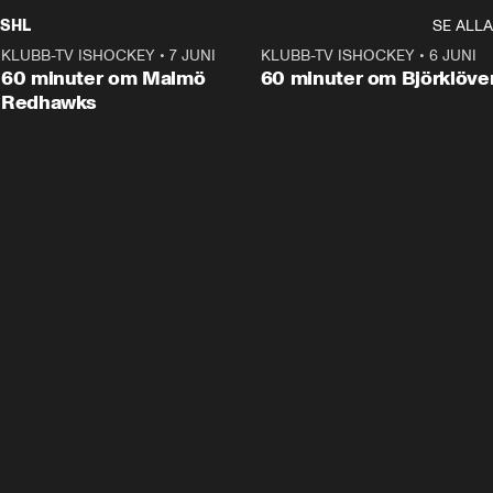
SHL
SE ALLA
KLUBB-TV ISHOCKEY
•
7 JUNI
1:02:53
KLUBB-TV ISHOCKEY
•
6 JUNI
1:0
Plus
60 minuter om Malmö
60 minuter om Björklöve
Redhawks