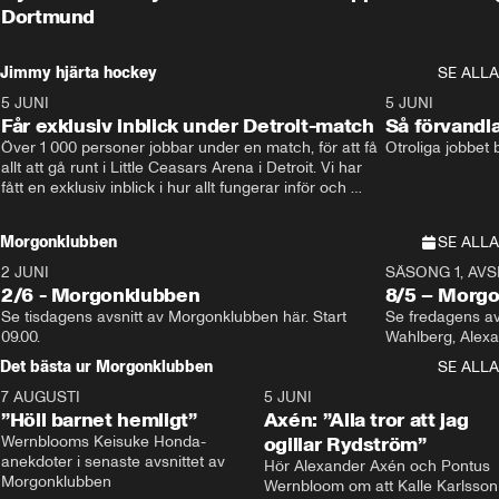
Dortmund
Jimmy hjärta hockey
SE ALLA
5 JUNI
11:14
5 JUNI
Får exklusiv inblick under Detroit-match
Så förvandl
Över 1 000 personer jobbar under en match, för att få 
Otroliga jobbet
allt att gå runt i Little Ceasars Arena i Detroit. Vi har 
fått en exklusiv inblick i hur allt fungerar inför och 
under match i världens bästa hockeyliga
Morgonklubben
SE ALLA
2 JUNI
SÄSONG 1, AVSN
2/6 - Morgonklubben
8/5 – Morg
Se tisdagens avsnitt av Morgonklubben här. Start 
Se fredagens av
09.00. 
Det bästa ur Morgonklubben
SE ALLA
7 AUGUSTI
1:14
5 JUNI
”Höll barnet hemligt”
Axén: ”Alla tror att jag
Wernblooms Keisuke Honda-
ogillar Rydström”
anekdoter i senaste avsnittet av 
Hör Alexander Axén och Pontus 
Morgonklubben
Wernbloom om att Kalle Karlsson 