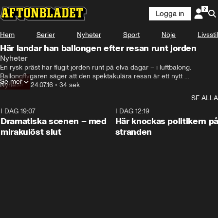
Logga in
Hem
Serier
Nyheter
Sport
Nöje
Livsstil
Här landar han ballongen efter resan runt jorden
Nyheter
En rysk präst har flugit jorden runt på elva dagar – i luftbalong. 
Ballongflygaren säger att den spektakulära resan är ett nytt 
Se mer
världsrekord.
Nyheter
•
24.07.16
•
34 sek
SE ALLA
I DAG 19:07
0:42
I DAG 12:19
Dramatiska scenen – med
Här knockas politikern p
mirakulöst slut
stranden