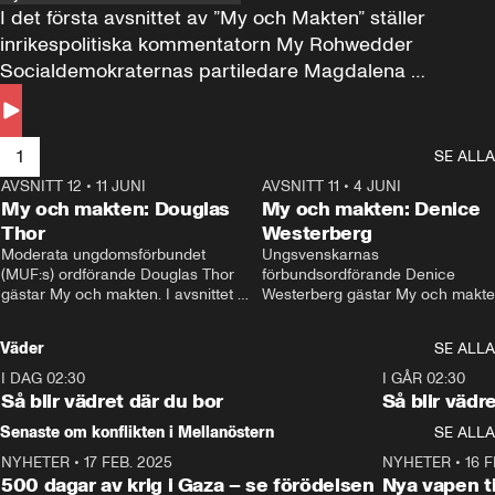
I det första avsnittet av ”My och Makten” ställer 
inrikespolitiska kommentatorn My Rohwedder 
Socialdemokraternas partiledare Magdalena 
Andersson till svars.
1
SE ALLA
AVSNITT 12
•
11 JUNI
26:27
AVSNITT 11
•
4 JUNI
2
My och makten: Douglas
My och makten: Denice
Thor
Westerberg
Moderata ungdomsförbundet 
Ungsvenskarnas 
(MUF:s) ordförande Douglas Thor 
förbundsordförande Denice 
gästar My och makten. I avsnittet 
Westerberg gästar My och makten.
diskuteras tonårsutvisningarna och 
avsnittet diskuteras migrationsfrå
hur Moderaterna ska locka väljare till 
och hur SD ska locka kvinnliga 
Väder
SE ALLA
valet i höst. 
väljare. 
I DAG 02:30
1:06
I GÅR 02:30
Så blir vädret där du bor
Så blir vädr
Senaste om konflikten i Mellanöstern
SE ALLA
NYHETER
•
17 FEB. 2025
0:45
NYHETER
•
16 F
500 dagar av krig i Gaza – se förödelsen
Nya vapen ti