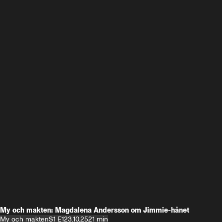
My och makten: Magdalena Andersson om Jimmie-hånet
My och makten
S1 E1
23.10.25
21 min