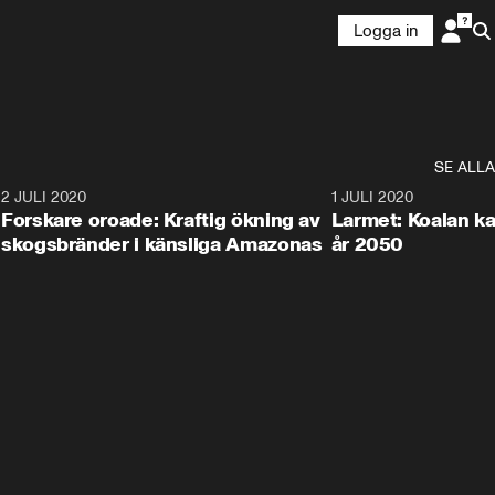
Logga in
SE ALLA
6
2 JULI 2020
1:40
1 JULI 2020
Forskare oroade: Kraftig ökning av
Larmet: Koalan kan
skogsbränder i känsliga Amazonas
år 2050