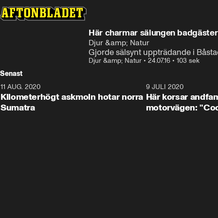
Här charmar sälungen badgäste
Djur &amp; Natur
Gjorde sälsynt uppträdande i Båst
Djur &amp; Natur
•
24.07.16
•
103 sek
Senast
11 AUG. 2020
0:41
9 JULI 2020
Kilometerhögt askmoln hotar norra
Här korsar andfam
Sumatra
motorvägen: "Cool