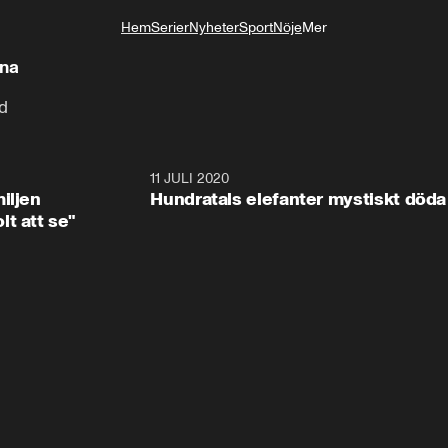
Hem
Serier
Nyheter
Sport
Nöje
Mer
Livsstil
rna
ad
1:08
11 JULI 2020
1:4
iljen
Hundratals elefanter mystiskt döda
t att se"