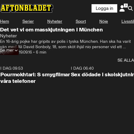
Logga in
Hem
Serier
Nyheter
Sport
Nöje
Livsstil
Det vet vi om masskjutningen i München
Nyheter
En 16-årig pojke har gripits av polis i tyska München. Han ska ha varit 
vän med Ali David Sonboly, 18, som sköt ihjäl nio personer vid ett 
Se mer
köpcentrum i fredags.
Nyheter
•
19.09.16
•
6 min
SE ALLA
I DAG 09:53
1:36
I DAG 06:40
Pourmokhtari: S smygfilmar
Sex dödade i skolskjutni
våra telefoner