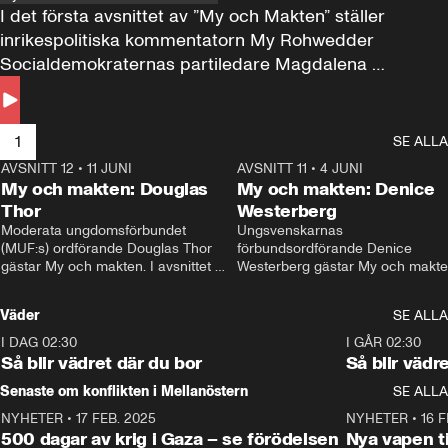
I det första avsnittet av ”My och Makten” ställer 
inrikespolitiska kommentatorn My Rohwedder 
Socialdemokraternas partiledare Magdalena 
Andersson till svars.
1
SE ALLA
AVSNITT 12
•
11 JUNI
26:27
AVSNITT 11
•
4 JUNI
2
My och makten: Douglas
My och makten: Denice
Thor
Westerberg
Moderata ungdomsförbundet 
Ungsvenskarnas 
(MUF:s) ordförande Douglas Thor 
förbundsordförande Denice 
gästar My och makten. I avsnittet 
Westerberg gästar My och makten.
diskuteras tonårsutvisningarna och 
avsnittet diskuteras migrationsfrå
hur Moderaterna ska locka väljare till 
och hur SD ska locka kvinnliga 
Väder
SE ALLA
valet i höst. 
väljare. 
I DAG 02:30
1:06
I GÅR 02:30
Så blir vädret där du bor
Så blir vädr
Senaste om konflikten i Mellanöstern
SE ALLA
NYHETER
•
17 FEB. 2025
0:45
NYHETER
•
16 F
500 dagar av krig i Gaza – se förödelsen
Nya vapen ti