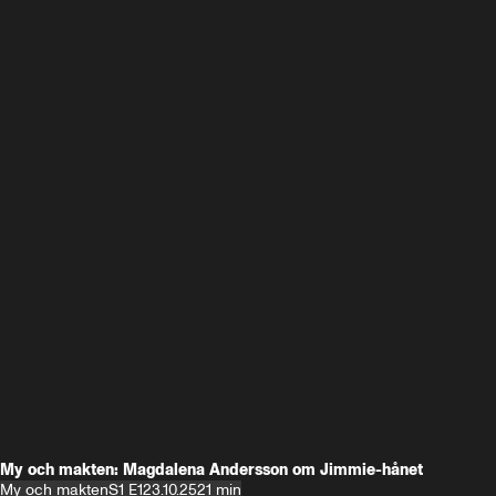
My och makten: Magdalena Andersson om Jimmie-hånet
My och makten
S1 E1
23.10.25
21 min