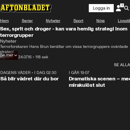
Logga in
Hem
Serier
Nyheter
Sport
Nöje
Livsstil
Sex, sprit och droger - kan vara hemlig strategi inom
terrorgrupper
Nyheter
Terrorforskaren Hans Brun berättar om vissa terrorgruppers oväntade 
strategi.
Se mer
Nyheter
•
24.07.16
•
118 sek
SE ALLA
DAGENS VÄDER
•
I DAG 02:30
1:06
I GÅR 19:07
Så blir vädret där du bor
Dramatiska scenen – me
mirakulöst slut