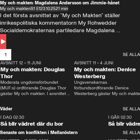
My och makten: Magdalena Andersson om Jimmie-hånet
My och makten
S1 E1
23.10.25
21 min
I det första avsnittet av ”My och Makten” ställer 
inrikespolitiska kommentatorn My Rohwedder 
Socialdemokraternas partiledare Magdalena 
Andersson till svars.
1
SE ALLA
AVSNITT 12
•
11 JUNI
26:27
AVSNITT 11
•
4 JUNI
2
My och makten: Douglas
My och makten: Denice
Thor
Westerberg
Moderata ungdomsförbundet 
Ungsvenskarnas 
(MUF:s) ordförande Douglas Thor 
förbundsordförande Denice 
gästar My och makten. I avsnittet 
Westerberg gästar My och makten.
diskuteras tonårsutvisningarna och 
avsnittet diskuteras migrationsfrå
hur Moderaterna ska locka väljare till 
och hur SD ska locka kvinnliga 
Väder
SE ALLA
valet i höst. 
väljare. 
I DAG 02:30
1:06
I GÅR 02:30
Så blir vädret där du bor
Så blir vädr
Senaste om konflikten i Mellanöstern
SE ALLA