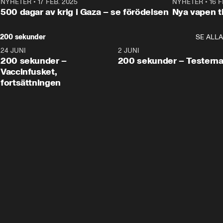
NYHETER
•
17 FEB. 2025
0:45
NYHETER
•
16 F
500 dagar av krig i Gaza – se förödelsen
Nya vapen ti
200 sekunder
SE ALLA
24 JUNI
5:00
2 JUNI
200 sekunder –
200 sekunder – Testern
Vaccinfusket,
fortsättningen