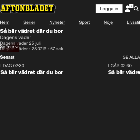
Logga in
Hem
Serier
Nyheter
Sport
Nöje
Livsstil
Så blir vädret där du bor
Dagens väder
Dagens väder 25 juli
Se mer
Dagens väder
•
25.07.16
•
67 sek
Senast
SE ALLA
I DAG 02:30
1:06
I GÅR 02:30
Så blir vädret där du bor
Så blir vädr