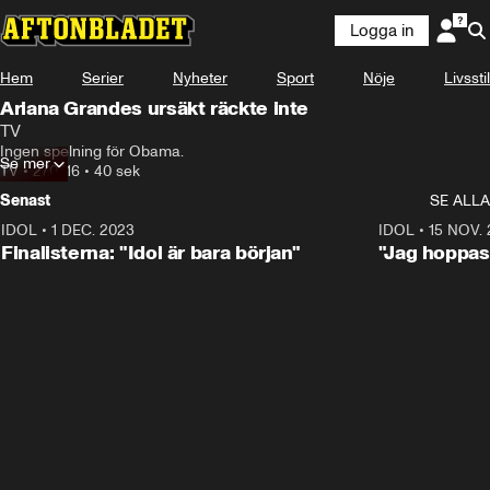
Logga in
Hem
Serier
Nyheter
Sport
Nöje
Livsstil
Ariana Grandes ursäkt räckte inte
TV
Ingen spelning för Obama.
Se mer
TV
•
27.07.16
•
40 sek
Senast
SE ALLA
IDOL
•
1 DEC. 2023
0:56
IDOL
•
15 NOV.
Finalisterna: "Idol är bara början"
"Jag hoppas 