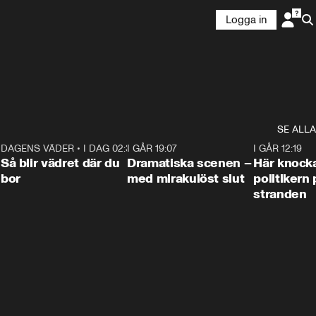
Logga in
SE ALLA
7
DAGENS VÄDER
•
I DAG 02:30
1:06
I GÅR 19:07
0:42
I GÅR 12:19
Så blir vädret där du
Dramatiska scenen –
Här knock
bor
med mirakulöst slut
politikern 
stranden