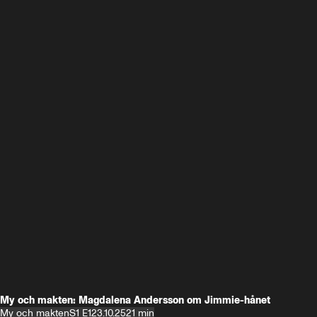
My och makten: Magdalena Andersson om Jimmie-hånet
My och makten
S1 E1
23.10.25
21 min