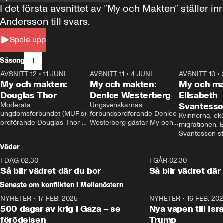
I det första avsnittet av ”My och Makten” ställe
Andersson till svars.
Spela upp
1
Säsong
AVSNITT 12
•
11 JUNI
26:27
AVSNITT 11
•
4 JUNI
23:40
AVSNITT 10
•
My och makten:
My och makten:
My och ma
Douglas Thor
Denice Westerberg
Elisabeth
Moderata 
Ungsvenskarnas 
Svantess
ungdomsförbundet (MUF:s) 
förbundsordförande Denice 
Kvinnorna, ek
ordförande Douglas Thor 
Westerberg gästar My och 
migrationen. E
gästar My och makten. I 
makten. I avsnittet 
Svantesson stäl
avsnittet diskuteras 
diskuteras migrationsfrågan 
när finansmini
Väder
tonårsutvisningarna och hur 
och hur SD ska locka 
Moderaterna ska locka 
kvinnliga väljare. 
I DAG 02:30
1:06
I GÅR 02:30
väljare till valet i höst. 
Så blir vädret där du bor
Så blir vädret där
Senaste om konflikten i Mellanöstern
NYHETER
•
17 FEB. 2025
0:45
NYHETER
•
16 FEB. 20
500 dagar av krig i Gaza – se
Nya vapen till Isr
förödelsen
Trump