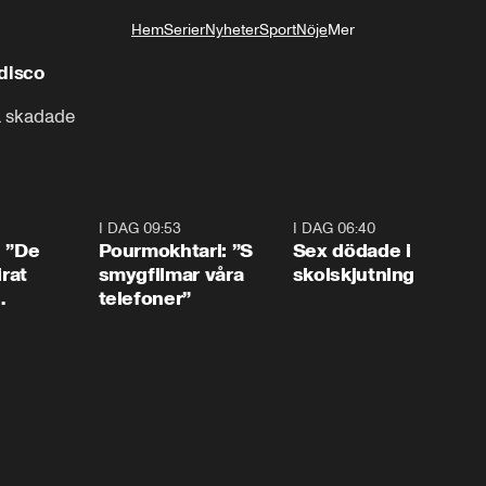
Hem
Serier
Nyheter
Sport
Nöje
Mer
Livsstil
disco
a skadade
1:54
I DAG 09:53
1:36
I DAG 06:40
0:4
: ”De
Pourmokhtari: ”S
Sex dödade i
irat
smygfilmar våra
skolskjutning
telefoner”
ns”