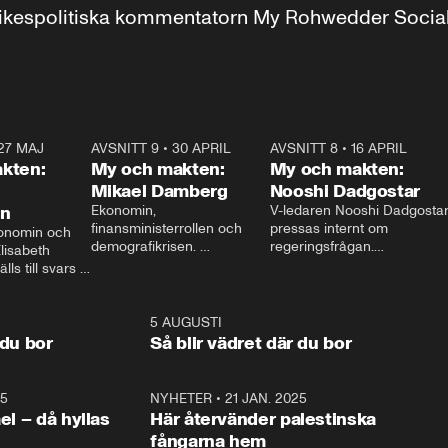
r inrikespolitiska kommentatorn My Rohwedder Soci
27 MAJ
3:51
AVSNITT 9
•
30 APRIL
24:00
AVSNITT 8
•
16 APRIL
25:1
kten:
My och makten:
My och makten:
Mikael Damberg
Nooshi Dadgostar
on
Ekonomin, 
V-ledaren Nooshi Dadgostar
finansministerrollen och 
pressas internt om 
onomin och 
demografikrisen. 
regeringsfrågan.

lisabeth 
Oppositionen ställs till svars 
I Aftonbladets 
ls till svars 
när Socialdemokraternas 
partiledarutfrågning ”My 
stern gästar 
Mikael Damberg gästar My 
och Makten” sätter hon ner 
My och Makten. 
och Makten. 
foten mot kritikerna:

1:06
5 AUGUSTI
1:0
– Vi ställer upp i val. Ska vi 
 du bor
Så blir vädret där du bor
vara med så sitter vi förstås 
25
1:22
NYHETER
•
21 JAN. 2025
0:5
ael – då hyllas
Här återvänder palestinska
fångarna hem