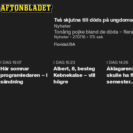
Två skjutna till döds på ungdoms
Nyheter
Tonårig pojke bland de döda – fler
Nyheter
•
27.07.16
•
175 sek
Florida
USA
I DAG 19:07
0:45
I DAG 15:23
0:54
I DAG 14:26
Här somnar
Albert, 8, besteg
Åklagaren
programledaren – i
Kebnekaise – vill
skulle ha f
sändning
högre
semester
tillsamma