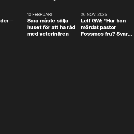
4:24
10 FEBRUARI
4:13
26 NOV. 2025
8:1
der –
Sara måste sälja
Leif GW: ”Har hon
huset för att ha råd
mördat pastor
med veterinären
Fossmos fru? Svar
nej.”