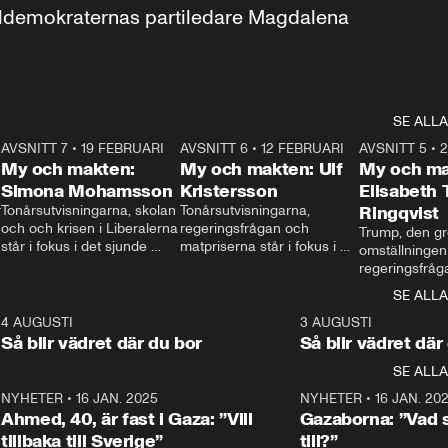
aldemokraternas partiledare Magdalena 
SE ALLA
7
AVSNITT 7
•
19 FEBRUARI
24:30
AVSNITT 6
•
12 FEBRUARI
27:30
AVSNITT 5
•
My och makten:
My och makten: Ulf
My och ma
Simona Mohamsson
Kristersson
Elisabeth
 
Tonårsutvisningarna, skolan 
Tonårsutvisningarna, 
Ringqvist
och och krisen i Liberalerna 
regeringsfrågan och 
Trump, den gr
står i fokus i det sjunde 
matpriserna står i fokus i 
omställningen
avsnittet av ”My och 
det sjätte avsnittet av ”My 
regeringsfråga
makten”. Se när 
och makten”. Se när 
centrum i det 
SE ALLA
Aftonbladets inrikespolitiska 
Aftonbladets inrikespolitiska 
avsnittet av ”
kommentator My 
kommentator My 
6
4 AUGUSTI
1:06
3 AUGUSTI
Makten”. Se nä
Rohwedder ställer 
Rohwedder ställer 
Så blir vädret där du bor
Så blir vädret där
Aftonbladets in
utbildnings- och 
statsminister Ulf Kristersson 
kommentator 
SE ALLA
integrationsminister Simona 
till svars.
Rohwedder stäl
Mohamsson till svars.
Centerpartiets
2
NYHETER
•
16 JAN. 2025
1:01
NYHETER
•
16 JAN. 20
Thand Ring till
Ahmed, 40, är fast i Gaza: ”Vill
Gazaborna: ”Vad s
tillbaka till Sverige”
till?”