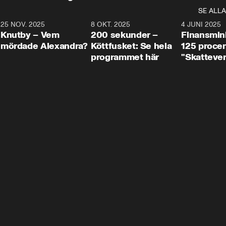
SE ALLA
3
25 NOV. 2025
31:05
8 OKT. 2025
4:29
4 JUNI 2025
Knutby – Vem
200 sekunder –
Finansmin
mördade Alexandra?
Köttfusket: Se hela
125 procent
programmet här
"Skattever
viktig uppg