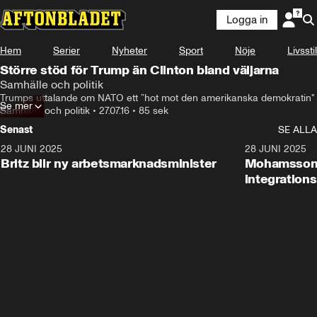
Logga in
Hem
Serier
Nyheter
Sport
Nöje
Livsstil
Större stöd för Trump än Clinton bland väljarna
Samhälle och politik
Trumps uttalande om NATO ett ”hot mot den amerikanska demokratin"
Se mer
Samhälle och politik
•
27.07.16
•
85 sek
Senast
SE ALLA
28 JUNI 2025
1:48
28 JUNI 2025
Britz blir ny arbetsmarknadsminister
Mohamsson b
integration