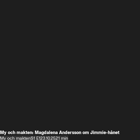
My och makten: Magdalena Andersson om Jimmie-hånet
My och makten
S1 E1
23.10.25
21 min