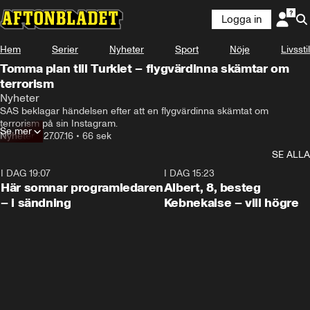
Logga in
Hem
Serier
Nyheter
Sport
Nöje
Livsstil
Tomma plan till Turkiet – flygvärdinna skämtar om
terrorism
Nyheter
SAS beklagar händelsen efter att en flygvärdinna skämtat om 
terrorism på sin Instagram.
Se mer
Nyheter
•
27.07.16
•
66 sek
SE ALLA
I DAG 19:07
0:45
I DAG 15:23
Här somnar programledaren
Albert, 8, besteg
– i sändning
Kebnekaise – vill högre