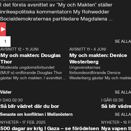
I det första avsnittet av ”My och Makten” ställer 
inrikespolitiska kommentatorn My Rohwedder 
Socialdemokraternas partiledare Magdalena 
Andersson till svars.
1
SE ALLA
AVSNITT 12
•
11 JUNI
26:27
AVSNITT 11
•
4 JUNI
2
My och makten: Douglas
My och makten: Denice
Thor
Westerberg
Moderata ungdomsförbundet 
Ungsvenskarnas 
(MUF:s) ordförande Douglas Thor 
förbundsordförande Denice 
gästar My och makten. I avsnittet 
Westerberg gästar My och makten.
diskuteras tonårsutvisningarna och 
avsnittet diskuteras migrationsfrå
hur Moderaterna ska locka väljare till 
och hur SD ska locka kvinnliga 
Väder
SE ALLA
valet i höst. 
väljare. 
I DAG 02:30
1:06
I GÅR 02:30
Så blir vädret där du bor
Så blir vädr
Senaste om konflikten i Mellanöstern
SE ALLA
NYHETER
•
17 FEB. 2025
0:45
NYHETER
•
16 F
500 dagar av krig i Gaza – se förödelsen
Nya vapen ti