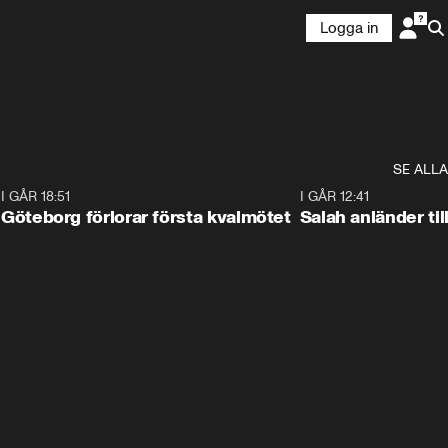
Logga in
SE ALLA
7
I GÅR 18:51
2:17
I GÅR 12:41
Göteborg förlorar första kvalmötet
Salah anländer ti