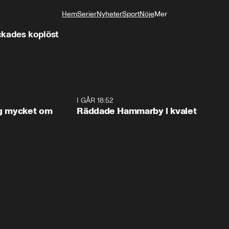
Hem
Serier
Nyheter
Sport
Nöje
Mer
Livsstil
ckades kopiöst
1:56
I GÅR 18:52
2:1
og mycket om
Räddade Hammarby i kvalet