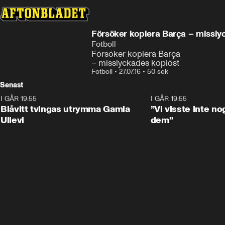
Försöker kopiera Barça – missly
Fotboll
Försöker kopiera Barça

– misslyckades kopiöst
Fotboll
•
27.07.16
•
50 sek
Senast
I GÅR 19:55
0:29
I GÅR 19:55
Blåvitt tvingas utrymma Gamla
”Vi visste inte n
Ullevi
dem”