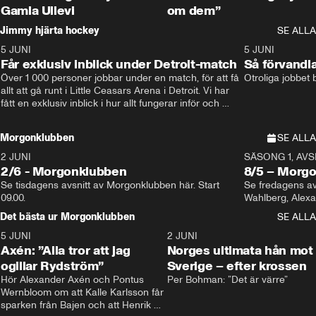
Gamla Ullevi
om dem”
Jimmy hjärta hockey
SE ALLA
5 JUNI
11:14
5 JUNI
Får exklusiv inblick under Detroit-match
Så förvandl
Över 1 000 personer jobbar under en match, för att få 
Otroliga jobbet
allt att gå runt i Little Ceasars Arena i Detroit. Vi har 
fått en exklusiv inblick i hur allt fungerar inför och 
under match i världens bästa hockeyliga
Morgonklubben
SE ALLA
2 JUNI
SÄSONG 1, AVSN
2/6 - Morgonklubben
8/5 – Morg
Se tisdagens avsnitt av Morgonklubben här. Start 
Se fredagens av
09.00. 
Det bästa ur Morgonklubben
SE ALLA
5 JUNI
0:44
2 JUNI
Axén: ”Alla tror att jag
Norges ultimata hån mot
ogillar Rydström”
Sverige – efter krossen
Hör Alexander Axén och Pontus 
Per Bohman: ”Det är värre”
Wernbloom om att Kalle Karlsson får 
sparken från Bajen och att Henrik 