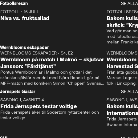
Rydström tar över
Fotbollsresan
SE ALLA
FOTBOLL
•
16 JULI
0:44
FOTBOLLSRES
Niva vs. fruktsallad
Bakom kulis
skräck: ”Kry
Vad gör man som
med fotbollsres
Wernblooms eskapader
WERNBLOOMS ESKAPADER
•
S4, E2
38:23
WERNBLOOMS 
Wernbloom på match i Malmö – skjutsar
Wernbloom 
Jansson: ”Färdtjänst”
Harvestad 
Pontus Wernbloom är i Malmö och grottar i det 
Från åtta gubbar 
skånska självförtroendet med Björn Ranelid, går på 
Marcus Lager sta
MFF-match med komikern Simon ”Chippen” Svensson 
folk i Linköping
och hjälper skadade stjärnbacken Pontus Jansson 
och Wernbloom kl
Jernspets Gästar
SE ALLA
hem. 
SÄSONG 1, AVSNITT 4
13:37
SÄSONG 1, AVS
Frida Jernspets testar voltige
Bakom kuli
Frida Jernspets åker till Södertörn ryttarcenter och 
Internation
testar voltige
Frida Jernspets 
Sweden Interna