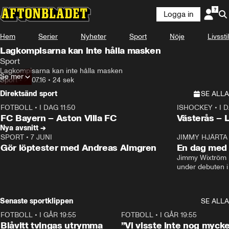
Logga in
Hem
Serier
Nyheter
Sport
Nöje
Livsstil
Lagkompisarna kan inte hålla masken
Sport
Lagkompisarna kan inte hålla masken
Se mer
Sport
•
27.07.16
•
24 sek
Direktsänd sport
SE ALLA
FOTBOLL
•
I DAG 11:50
ISHOCKEY
•
I 
Plus
Plus
FC Bayern – Aston Villa FC
Västerås – 
Nya avsnitt →
SPORT
•
7 JUNI
16:36
JIMMY HJÄRTA
Gör löptester med Andreas Almgren
En dag med 
Jimmy Wixtröm 
under debuten i
Senaste sportklippen
SE ALLA
FOTBOLL
•
I GÅR 19:55
0:29
FOTBOLL
•
I GÅR 19:55
Blåvitt tvingas utrymma
”Vi visste inte nog mycke