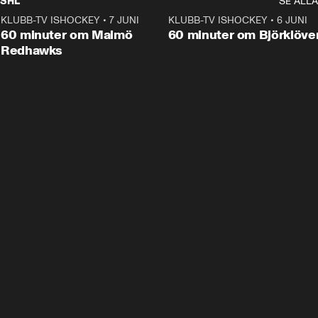
SHL
SE ALLA
KLUBB-TV ISHOCKEY
•
7 JUNI
1:02:53
KLUBB-TV ISHOCKEY
•
6 JUNI
1:0
Plus
60 minuter om Malmö
60 minuter om Björklöve
Redhawks