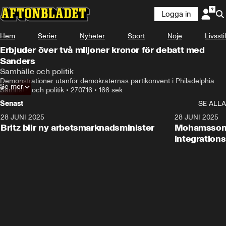
Logga in
Hem
Serier
Nyheter
Sport
Nöje
Livsstil
Erbjuder över två miljoner kronor för debatt med
Sanders
Samhälle och politik
Demonstrationer utanför demokraternas partikonvent i Philadelphia
Se mer
Samhälle och politik
•
27.07.16
•
166 sek
Senast
SE ALLA
28 JUNI 2025
1:48
28 JUNI 2025
Britz blir ny arbetsmarknadsminister
Mohamsson b
integration