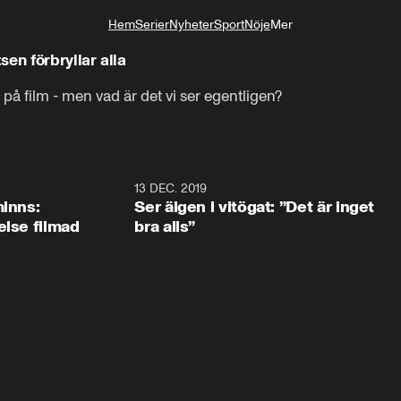
Hem
Serier
Nyheter
Sport
Nöje
Mer
Livsstil
en förbryllar alla
å film - men vad är det vi ser egentligen?
13 DEC. 2019
minns:
Ser älgen i vitögat: ”Det är inget
else filmad
bra alls”