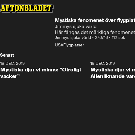
Mystiska fenomenet över flygplats
Jimmys sjuka värld
Här fångas det märkliga fenomenet p
Jimmys sjuka värld
•
27.07.16
•
112 sek
USA
Flygplatser
Senast
19 DEC. 2019
19 DEC. 2019
Mystiska djur vi minns: ”Otroligt
Mystiska djur vi 
vacker”
Alienliknande var