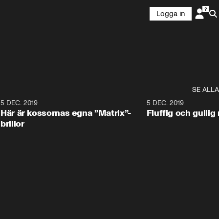
Logga in
SE ALLA
5 DEC. 2019
5 DEC. 2019
Här är kossornas egna ”Matrix”-
Fluffig och gulli
brillor