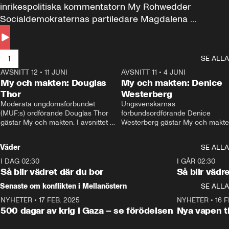
inrikespolitiska kommentatorn My Rohwedder 
Socialdemokraternas partiledare Magdalena 
Andersson till svars.
1
SE ALLA
AVSNITT 12
•
11 JUNI
26:27
AVSNITT 11
•
4 JUNI
2
My och makten: Douglas
My och makten: Denice
Thor
Westerberg
Moderata ungdomsförbundet 
Ungsvenskarnas 
(MUF:s) ordförande Douglas Thor 
förbundsordförande Denice 
gästar My och makten. I avsnittet 
Westerberg gästar My och makten.
diskuteras tonårsutvisningarna och 
avsnittet diskuteras migrationsfrå
hur Moderaterna ska locka väljare till 
och hur SD ska locka kvinnliga 
Väder
SE ALLA
valet i höst. 
väljare. 
I DAG 02:30
1:06
I GÅR 02:30
Så blir vädret där du bor
Så blir vädr
Senaste om konflikten i Mellanöstern
SE ALLA
NYHETER
•
17 FEB. 2025
0:45
NYHETER
•
16 F
500 dagar av krig i Gaza – se förödelsen
Nya vapen ti