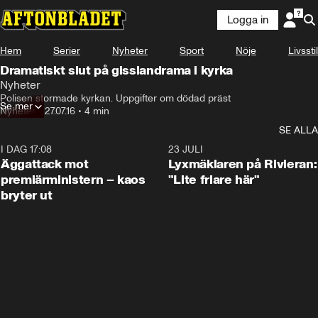
Logga in
Hem
Serier
Nyheter
Sport
Nöje
Livsstil
Dramatiskt slut på gisslandrama i kyrka
Nyheter
Polisen stormade kyrkan. Uppgifter om dödad präst
Se mer
Nyheter
•
27.07.16
•
4 min
SE ALLA
I DAG 17:08
0:37
23 JULI
Äggattack mot
Lyxmäklaren på Rivieran:
premiärministern – kaos
"Lite friare här"
bryter ut