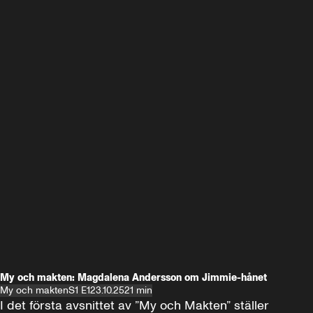
My och makten: Magdalena Andersson om Jimmie-hånet
My och makten
S1 E1
23.10.25
21 min
I det första avsnittet av ”My och Makten” ställer 