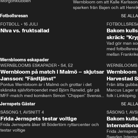
Morgonklubben
Wernbloom om att Kalle Karlsson 
sparken från Bajen och att Henrik
Rydström tar över
Fotbollsresan
SE ALLA
FOTBOLL
•
16 JULI
0:44
FOTBOLLSRES
Niva vs. fruktsallad
Bakom kulis
skräck: ”Kry
Vad gör man som
med fotbollsres
Wernblooms eskapader
WERNBLOOMS ESKAPADER
•
S4, E2
38:23
WERNBLOOMS 
Wernbloom på match i Malmö – skjutsar
Wernbloom 
Jansson: ”Färdtjänst”
Harvestad 
Pontus Wernbloom är i Malmö och grottar i det 
Från åtta gubbar 
skånska självförtroendet med Björn Ranelid, går på 
Marcus Lager sta
MFF-match med komikern Simon ”Chippen” Svensson 
folk i Linköping
och hjälper skadade stjärnbacken Pontus Jansson 
och Wernbloom kl
Jernspets Gästar
SE ALLA
hem. 
SÄSONG 1, AVSNITT 4
13:37
SÄSONG 1, AVS
Frida Jernspets testar voltige
Bakom kuli
Frida Jernspets åker till Södertörn ryttarcenter och 
Internation
testar voltige
Frida Jernspets 
Sweden Interna