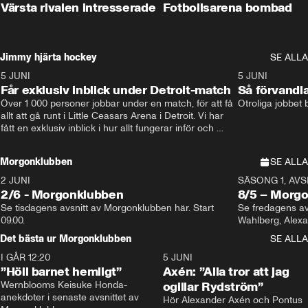
Värsta rivalen intresserade
Fotbollsarena bombad
Jimmy hjärta hockey
SE ALLA
5 JUNI
11:14
5 JUNI
Får exklusiv inblick under Detroit-match
Så förvandl
Över 1 000 personer jobbar under en match, för att få 
Otroliga jobbet
allt att gå runt i Little Ceasars Arena i Detroit. Vi har 
fått en exklusiv inblick i hur allt fungerar inför och 
under match i världens bästa hockeyliga
Morgonklubben
SE ALLA
2 JUNI
SÄSONG 1, AVSN
2/6 - Morgonklubben
8/5 – Morg
Se tisdagens avsnitt av Morgonklubben här. Start 
Se fredagens av
09.00. 
Det bästa ur Morgonklubben
SE ALLA
I GÅR 12:20
1:14
5 JUNI
”Höll barnet hemligt”
Axén: ”Alla tror att jag
Wernblooms Keisuke Honda-
ogillar Rydström”
anekdoter i senaste avsnittet av 
Hör Alexander Axén och Pontus 