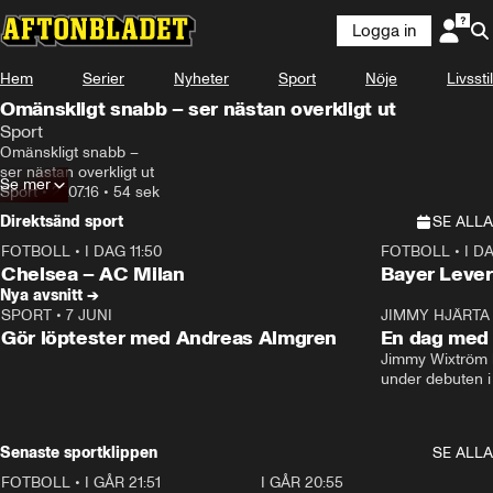
Logga in
Hem
Serier
Nyheter
Sport
Nöje
Livsstil
Omänskligt snabb – ser nästan overkligt ut
Sport
Omänskligt snabb –

ser nästan overkligt ut
Se mer
Sport
•
27.07.16
•
54 sek
Direktsänd sport
SE ALLA
FOTBOLL
•
I DAG 11:50
FOTBOLL
•
I D
Plus
Plus
Chelsea – AC Milan
Bayer Lever
Nya avsnitt →
SPORT
•
7 JUNI
16:36
JIMMY HJÄRTA
Gör löptester med Andreas Almgren
En dag med 
Jimmy Wixtröm 
under debuten i
Senaste sportklippen
SE ALLA
FOTBOLL
•
I GÅR 21:51
0:31
I GÅR 20:55