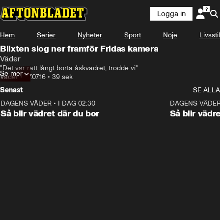
Logga in
Hem
Serier
Nyheter
Sport
Nöje
Livsstil
Blixten slog ner framför Fridas kamera
Väder
"Det var rätt långt borta åskvädret, trodde vi"
Se mer
Väder
•
27.07.16
•
39 sek
Senast
SE ALLA
DAGENS VÄDER
•
I DAG 02:30
1:06
DAGENS VÄDE
Så blir vädret där du bor
Så blir vädr