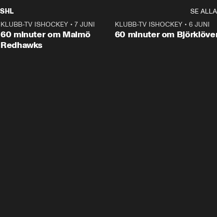
SHL
SE ALLA
KLUBB-TV ISHOCKEY
•
7 JUNI
1:02:53
KLUBB-TV ISHOCKEY
•
6 JUNI
1:0
Plus
60 minuter om Malmö
60 minuter om Björklöve
Redhawks