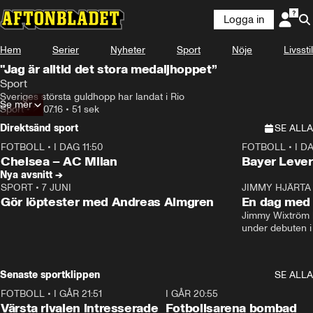
Logga in
Hem
Serier
Nyheter
Sport
Nöje
Livsstil
"Jag är alltid det stora medaljhoppet”
Sport
Sveriges största guldhopp har landat i Rio
Se mer
Sport
•
27.07.16
•
51 sek
Direktsänd sport
SE ALLA
FOTBOLL
•
I DAG 11:50
FOTBOLL
•
I D
Plus
Plus
Chelsea – AC Milan
Bayer Lever
Nya avsnitt →
SPORT
•
7 JUNI
16:36
JIMMY HJÄRTA
Gör löptester med Andreas Almgren
En dag med 
Jimmy Wixtröm 
under debuten i
Senaste sportklippen
SE ALLA
FOTBOLL
•
I GÅR 21:51
0:31
I GÅR 20:55
Värsta rivalen intresserade
Fotbollsarena bombad