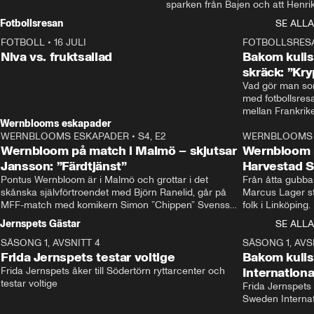
sparken från Bajen och att Henrik
Rydström tar över
Fotbollsresan
SE ALLA
FOTBOLL
•
16 JULI
0:44
FOTBOLLSRES
Niva vs. fruktsallad
Bakom kulis
skräck: ”Kry
Vad gör man som
med fotbollsres
Wernblooms eskapader
WERNBLOOMS ESKAPADER
•
S4, E2
38:23
WERNBLOOMS 
Wernbloom på match i Malmö – skjutsar
Wernbloom 
Jansson: ”Färdtjänst”
Harvestad 
Pontus Wernbloom är i Malmö och grottar i det 
Från åtta gubbar 
skånska självförtroendet med Björn Ranelid, går på 
Marcus Lager sta
MFF-match med komikern Simon ”Chippen” Svensson 
folk i Linköping
och hjälper skadade stjärnbacken Pontus Jansson 
och Wernbloom kl
Jernspets Gästar
SE ALLA
hem. 
SÄSONG 1, AVSNITT 4
13:37
SÄSONG 1, AVS
Frida Jernspets testar voltige
Bakom kuli
Frida Jernspets åker till Södertörn ryttarcenter och 
Internation
testar voltige
Frida Jernspets 
Sweden Interna