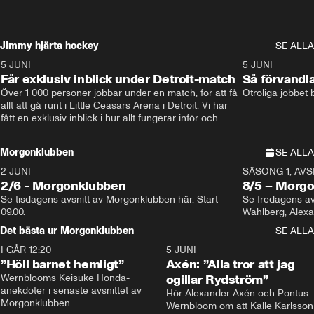
Jimmy hjärta hockey
SE ALLA
5 JUNI
11:14
5 JUNI
Får exklusiv inblick under Detroit-match
Så förvandl
Över 1 000 personer jobbar under en match, för att få 
Otroliga jobbet
allt att gå runt i Little Ceasars Arena i Detroit. Vi har 
fått en exklusiv inblick i hur allt fungerar inför och 
under match i världens bästa hockeyliga
Morgonklubben
SE ALLA
2 JUNI
SÄSONG 1, AVSN
2/6 - Morgonklubben
8/5 – Morg
Se tisdagens avsnitt av Morgonklubben här. Start 
Se fredagens av
09.00. 
Det bästa ur Morgonklubben
SE ALLA
I GÅR 12:20
1:14
5 JUNI
”Höll barnet hemligt”
Axén: ”Alla tror att jag
Wernblooms Keisuke Honda-
ogillar Rydström”
anekdoter i senaste avsnittet av 
Hör Alexander Axén och Pontus 
Morgonklubben
Wernbloom om att Kalle Karlsson 