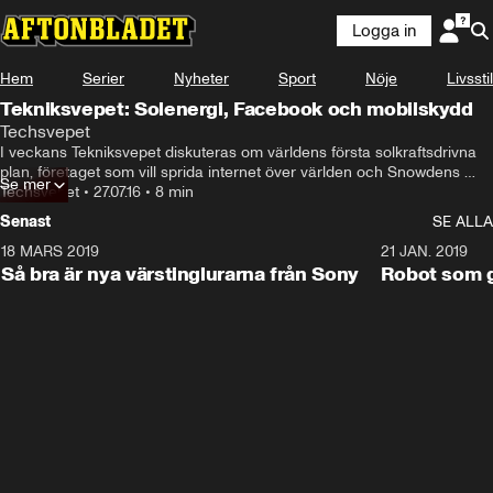
Logga in
Hem
Serier
Nyheter
Sport
Nöje
Livsstil
Tekniksvepet: Solenergi, Facebook och mobilskydd
Techsvepet
I veckans Tekniksvepet diskuteras om världens första solkraftsdrivna 
plan, företaget som vill sprida internet över världen och Snowdens 
Se mer
mobilskydd mot spaning.
Techsvepet
•
27.07.16
•
8 min
Senast
SE ALLA
18 MARS 2019
2:15
21 JAN. 2019
Så bra är nya värstinglurarna från Sony
Robot som gj